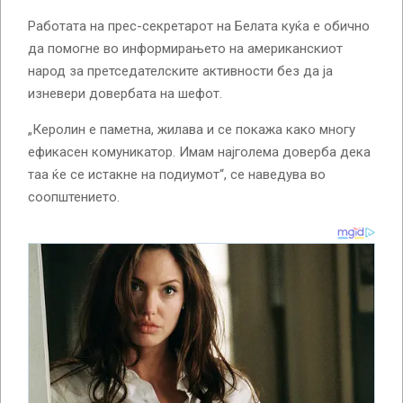
Работата на прес-секретарот на Белата куќа е обично
да помогне во информирањето на американскиот
народ за претседателските активности без да ја
изневери довербата на шефот.
„Керолин е паметна, жилава и се покажа како многу
ефикасен комуникатор. Имам најголема доверба дека
таа ќе се истакне на подиумот“, се наведува во
соопштението.