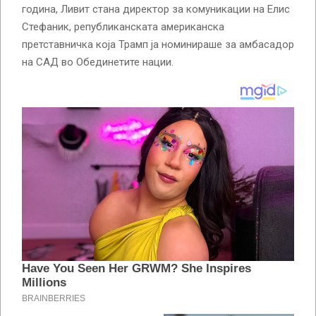
година, Ливит стана директор за комуникации на Елис
Стефаник, републиканската американска
претставничка која Трамп ја номинираше за амбасадор
на САД во Обединетите нации.