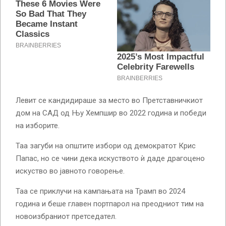
Левит се кандидираше за место во Претставничкиот
дом на САД од Њу Хемпшир во 2022 година и победи
на изборите.
Таа загуби на општите избори од демократот Крис
Папас, но се чини дека искуството ѝ даде драгоцено
искуство во јавното говорење.
Таа се приклучи на кампањата на Трамп во 2024
година и беше главен портпарол на преодниот тим на
новоизбраниот претседател.