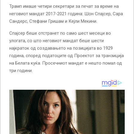
Трамп имаше четири секретари за печат за време на
неговиот мандат 2017-2021 година: Шон Спајсер, Сара
Сандерс, Стефани Гришам и Кејли Мекини.
Спајсер беше отстранет по само шест месеци во
улогата, со што неговиот мандат беше шести
најкраток од создавањето на позицијата во 1929
година, според податоците од Проектот за транзиција
на Белата куќа. Просечниот мандат е нешто помал од
три години.