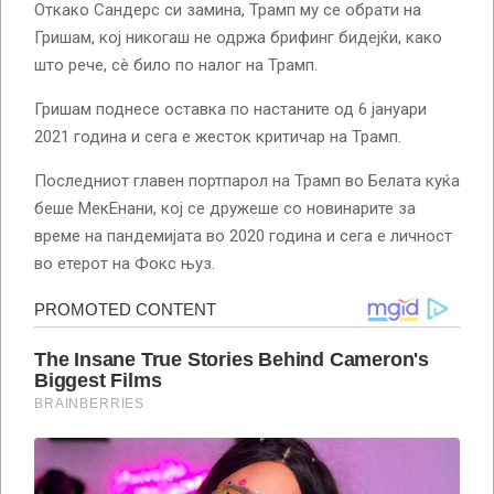
Откако Сандерс си замина, Трамп му се обрати на
Гришам, кој никогаш не одржа брифинг бидејќи, како
што рече, сè било по налог на Трамп.
Гришам поднесе оставка по настаните од 6 јануари
2021 година и сега е жесток критичар на Трамп.
Последниот главен портпарол на Трамп во Белата куќа
беше МекЕнани, кој се дружеше со новинарите за
време на пандемијата во 2020 година и сега е личност
во етерот на Фокс њуз.