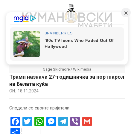
Skip
to
content
КУМАНОВСКИ
МУАБЕТИ
Primary
Navigation
Menu
Gage Skidmore / Wikimedia
Трамп назначи 27-годишничка за портпарол
на Белата куќа
ON:
18.11.2024
Сподели со своите пријатели
Facebook
Twitter
WhatsApp
Messenger
Telegram
Viber
Gmail
Share