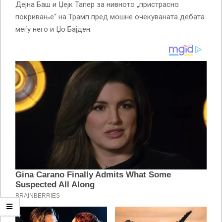
Дејна Баш и Џејк Тапер за нивното „пристрасно
покривање“ на Трамп пред мошне очекуваната дебата
меѓу него и Џо Бајден.