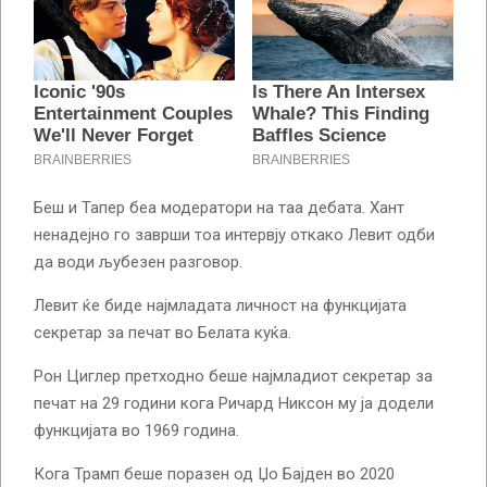
Беш и Тапер беа модератори на таа дебата. Хант
ненадејно го заврши тоа интервју откако Левит одби
да води љубезен разговор.
Левит ќе биде најмладата личност на функцијата
секретар за печат во Белата куќа.
Рон Циглер претходно беше најмладиот секретар за
печат на 29 години кога Ричард Никсон му ја додели
функцијата во 1969 година.
Кога Трамп беше поразен од Џо Бајден во 2020