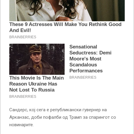
Сандерс, кој сега е републикански гувернер на
Арканзас, доби пофалби од Трамп за спарингот со
новинарите.