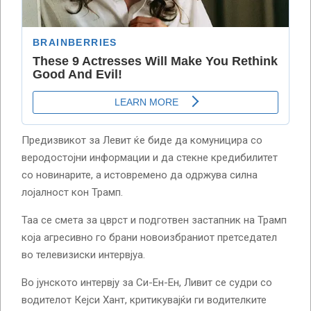
Предизвикот за Левит ќе биде да комуницира со
веродостојни информации и да стекне кредибилитет
со новинарите, а истовремено да одржува силна
лојалност кон Трамп.
Таа се смета за цврст и подготвен застапник на Трамп
која агресивно го брани новоизбраниот претседател
во телевизиски интервјуа.
Во јунското интервју за Си-Ен-Ен, Ливит се судри со
водителот Кејси Хант, критикувајќи ги водителките