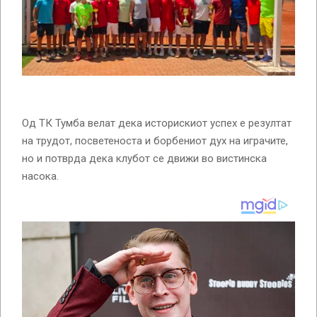
Од ТК Тумба велат дека историскиот успех е резултат
на трудот, посветеноста и борбениот дух на играчите,
но и потврда дека клубот се движи во вистинска
насока.