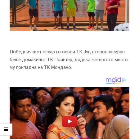
Победничкиот пехар го освои ТК Југ, второпласиран
беше домаќинот ТК Поинтер, додека четвртото место
му припадна на ТК Мондано.