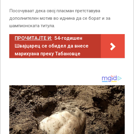
Посочуваат дека овој пласман претставува
дополнителен мотив во иднина да се борат и за
шампионската титула.
ПРОЧИТАЈТЕ И:
54-годишен
Швајцарец се обидел да внесе
марихуана преку Табановце