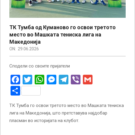
ТК Тумба од Куманово го освои третото
место во Машката тениска лига на
Македонија
ON:
29.06.2026
Сподели со своите пријатели
Facebook
Twitter
WhatsApp
Messenger
Telegram
Viber
Gmail
Share
ТК Тумба го освои третото место во Машката тениска
лига на Македонија, што претставува најдобар
пласман во историјата на клубот.