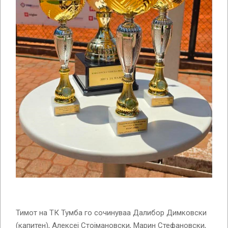
Тимот на ТК Тумба го сочинуваа Далибор Димковски
(капитен), Алексеј Стојмановски, Марин Стефановски,