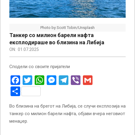
Photo by Scott Tobin/Unsplash
Танкер со милион барели нафта
експлодираше во близина на Либија
ON:
01.07.2025
Сподели со своите пријатели
Facebook
Twitter
WhatsApp
Messenger
Telegram
Viber
Gmail
Share
Во близина на брегот на Либија, се случи експлозија на
танкер со милион барели нафта, објави вчера неговиот
менаџер.