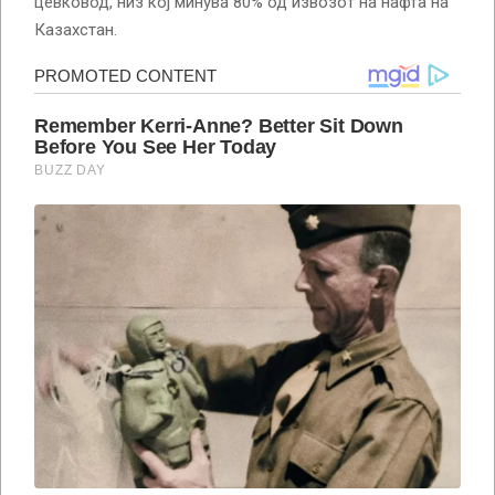
цевковод, низ кој минува 80% од извозот на нафта на
Казахстан.