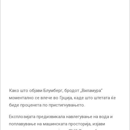
Како што објави Блумберг, бродот „Виламура“
моментално се влече во Грција, каде што штетата ќе
биде проценета по пристигнувањето.
Експлозијата предизвикала навлегување на вода и
поплавување на машинската просторија, изјави