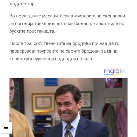
додаде тој.
Во последните месеци, серија мистериозни експлозии
ги погодија танкерите што претходно се закотвиле во
руските пристаништа.
После тоа, сопствениците на бродови почнаа да ги
проверуваат труповите на своите бродови за мини,
користејќи нуркачи и подводни возила.