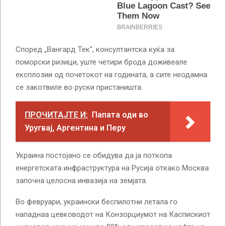
Според „Вангард Тек“, консултантска куќа за
поморски ризици, уште четири брода доживеале
експлозии од почетокот на годината, а сите неодамна
се закотвиле во руски пристаништа.
ПРОЧИТАЈТЕ И:
Папата оди во
Уругвај, Аргентина и Перу
Украина постојано се обидува да ја поткопа
енергетската инфраструктура на Русија откако Москва
започна целосна инвазија на земјата.
Во февруари, украински беспилотни летала го
нападнаа цевководот на Конзорциумот на Каспискиот