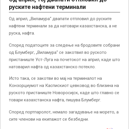
руските нафтени терминали
Од април, „Виламура“ двапати отпловил до руските
нафтени терминали за да натовари казахстанска, а не
руска, нафта.
Според податоците за следење на бродовите собрани
од Блумберг, „Виламура“ се закотвил во руското
пристаниште Уст-Луга на почетокот на април, каде што
натоварил нафта од казахстанско потекло.
Исто така, се закотви во мај на терминалот на
Конзорциумот на Каспискиот цевковод во близина на
руското пристаниште Новоросијск, каде што главно се
товари казахстанска нафта, пишува Блумберг.
Според портпаролот, немало загадување на морето, а
сите членови на екипажот се безбедни.