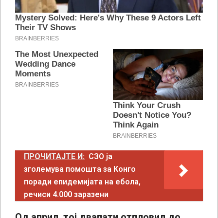
ПРОЧИТАЈТЕ И:
СЗО ја
зголемува помошта за Конго
поради епидемијата на ебола,
речиси 4.000 заразени
Од април, тој двапати отпловил до