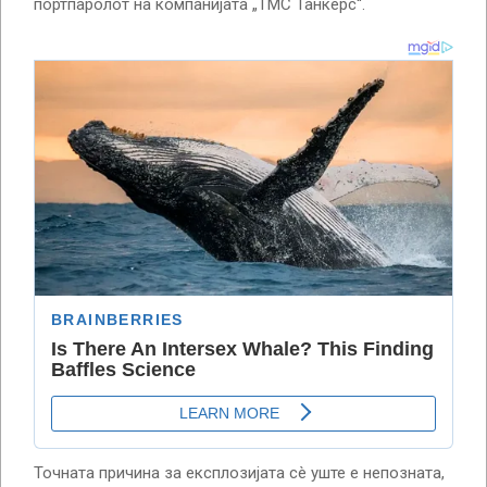
портпаролот на компанијата „ТМС Танкерс“.
Точната причина за експлозијата сè уште е непозната,