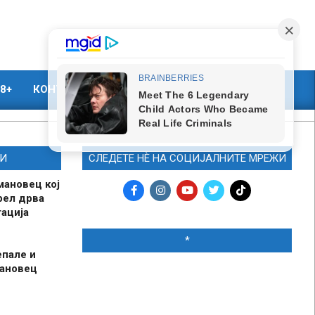
8+
КОНТАКТ
МАРКЕТИНГ
И
СЛЕДЕТЕ НЀ НА СОЦИЈАЛНИТЕ МРЕЖИ
мановец кој
рел дрва
ација
*
епале и
мановец