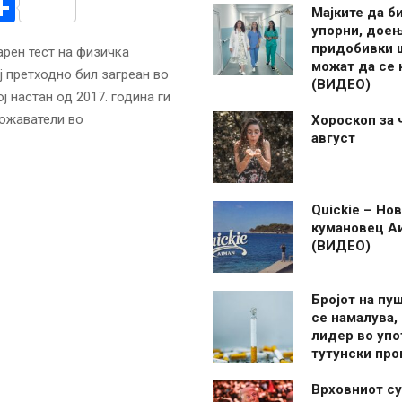
r
am
r
mail
Share
Мајките да б
упорни, дое
придобивки 
арен тест на физичка
можат да се
ј претходно бил загреан во
(ВИДЕО)
ј настан од 2017. година ги
божаватели во
Хороскоп за 
август
Quickie – Нов
кумановец А
(ВИДЕО)
Бројот на пу
се намалува, 
лидер во упо
тутунски пр
Врховниот су