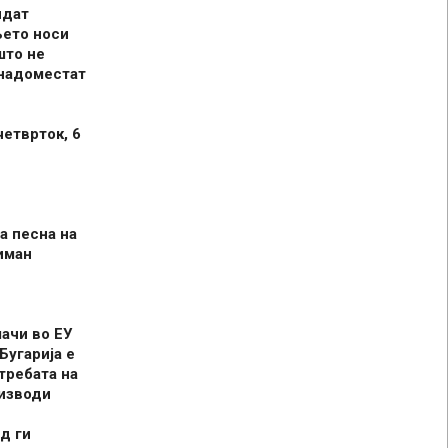
идат
њето носи
што не
 надоместат
четврток, 6
а песна на
иман
шачи во ЕУ
Бугарија е
требата на
оизводи
д ги