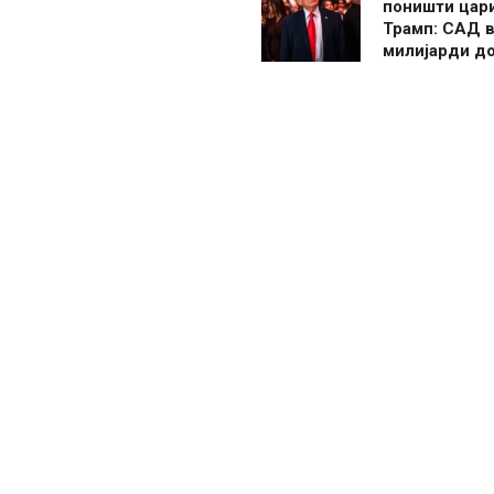
поништи цар
Трамп: САД в
милијарди д