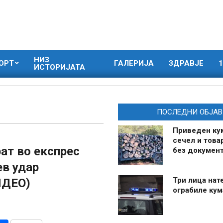
НИЗ
ОРТ
ГАЛЕРИЈА
ЗДРАВЈЕ
1
ИСТОРИЈАТА
ПОСЛЕДНИ ОБЈАВ
Приведен ку
сечел и това
ат во експрес
без документ
ев удар
Три лица нат
ИДЕО)
ограбиле ку