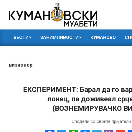
Skip
to
content
КУМАНОВСКИ
ВЕСТИ
ЗАНИМЛИВОСТИ
КУМАНОВО
СП
МУАБЕТИ
Primary
Navigation
Menu
визионер
ЕКСПЕРИМЕНТ: Барал да го вар
лонец, па доживеал срц
(ВОЗНЕМИРУВАЧКО В
2018-
Сподели со своите пријатели
02-
05