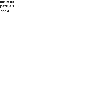
ините на
ратија 100
олари