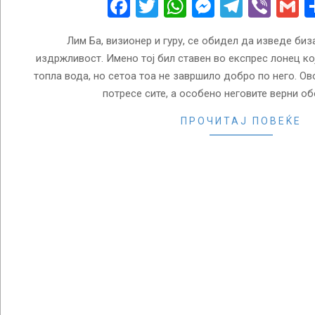
Facebook
Twitter
WhatsApp
Messenge
Telegr
Vibe
G
Лим Ба, визионер и гуру, се обидел да изведе биз
издржливост. Имено тој бил ставен во експрес лонец ко
топла вода, но сетоа тоа не завршило добро по него. Ово
потресе сите, а особено неговите верни о
ПРОЧИТАЈ ПОВЕЌЕ