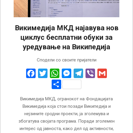
Викимедија МКД најавува нов
циклус бесплатни обуки за
уредување на Википедија
2025-
Сподели со своите пријатели
01-
29
Facebook
Twitter
WhatsApp
Messenger
Telegram
Viber
Gmail
Share
Викимедија МКД, огранокот на Фондацијата
Викимедија која стои позади Википедија и
нејзините сродни проекти, ја зголемува и
збогатува својата програма. Поради зголемен
интерес од јавноста, како дел од активности,