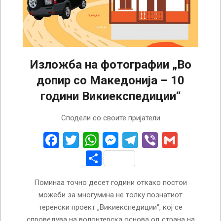
Изложба на фотографии „Во
допир со Македонија – 10
години Викиекспедиции“
2025-
Сподели со своите пријатели
04-
23
Facebook
Twitter
WhatsApp
Messenger
Telegram
Viber
Gmail
Share
Поминаа точно десет години откако постои
можеби за многумина не толку познатиот
теренски проект „Викиекспедиции“, кој се
спроведува на волонтерска основа од страна на