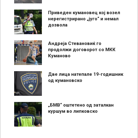
Приведен кумановец кој возел
нерегистрирано „југо“ и немал
дозвола
Андреја Стевановиќ го
продолжи договорот со МКК
Куманово
Две лица натепале 19-годишник
од кумановско
„БМВ“ оштетено од заталкан
куршум во липковско