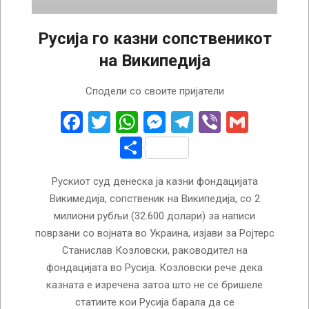
Русија го казни сопственикот
на Википедија
2022-
Сподели со своите пријатели
11-
01
Facebook
Twitter
WhatsApp
Messenger
Telegram
Viber
Gmail
Share
Рускиот суд денеска ја казни фондацијата
Викимедија, сопственик на Википедија, со 2
милиони рубљи (32.600 долари) за написи
поврзани со војната во Украина, изјави за Ројтерс
Станислав Козловски, раководител на
фондацијата во Русија. Козловски рече дека
казната е изречена затоа што не се бришеле
статиите кои Русија барала да се