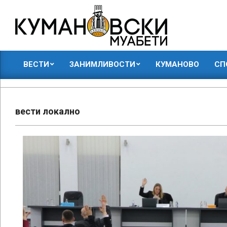
Skip
to
content
КУМАНОВСКИ
ВЕСТИ
ЗАНИМЛИВОСТИ
КУМАНОВО
СП
МУАБЕТИ
Primary
Navigation
Menu
вести локално