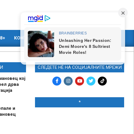
8+
КОНТАКТ
МАРКЕТИНГ
И
СЛЕДЕТЕ НЀ НА СОЦИЈАЛНИТЕ МРЕЖИ
мановец кој
рел дрва
ација
*
епале и
мановец