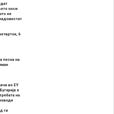
идат
њето носи
што не
 надоместат
четврток, 6
а песна на
иман
шачи во ЕУ
Бугарија е
требата на
оизводи
д ги