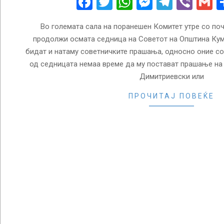
Facebook
Twitter
WhatsApp
Messenge
Telegr
Vibe
G
Во големата сала на поранешен Комитет утре со поч
продолжи осмата седница на Советот на Општина Кум
бидат и натаму советничките прашања, односно оние со
од седницата немаа време да му постават прашање н
Димитриевски или
ПРОЧИТАЈ ПОВЕЌЕ