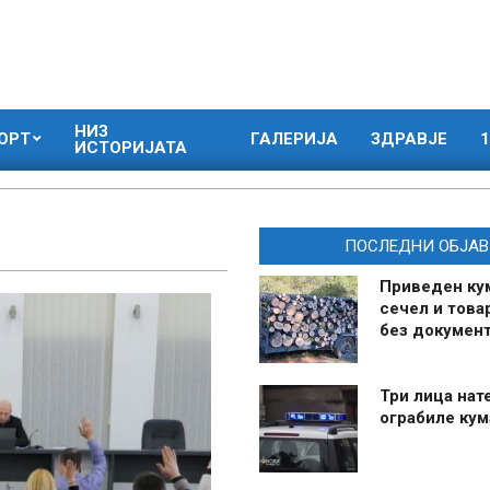
НИЗ
ОРТ
ГАЛЕРИЈА
ЗДРАВЈЕ
1
ИСТОРИЈАТА
ПОСЛЕДНИ ОБЈАВ
Приведен ку
сечел и това
без документ
Три лица нат
ограбиле ку