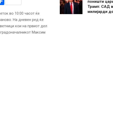
r
am
r
mail
Share
поништи цар
Трамп: САД в
милијарди д
еток во 10:00 часот ќе
аново. На дневен ред ќе
ветници кои на првиот дел
а градоначалникот Максим