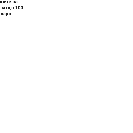
ините на
ратија 100
олари