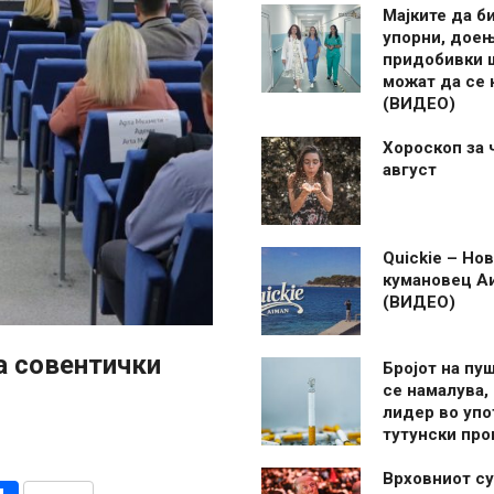
Мајките да б
упорни, дое
придобивки 
можат да се
(ВИДЕО)
Хороскоп за 
август
Quickie – Нов
кумановец А
(ВИДЕО)
а совентички
Бројот на пу
се намалува, 
лидер во упо
тутунски пр
Врховниот су