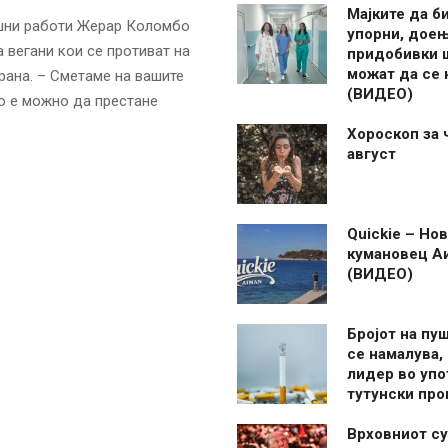
Мајките да б
ешни работи Жерар Коломбо
упорни, дое
 вегани кои се противат на
придобивки 
можат да се
ана. – Сметаме на вашите
(ВИДЕО)
о е можно да престане
Хороскоп за 
август
Quickie – Нов
кумановец А
(ВИДЕО)
Бројот на пу
се намалува, 
лидер во упо
тутунски пр
Врховниот су