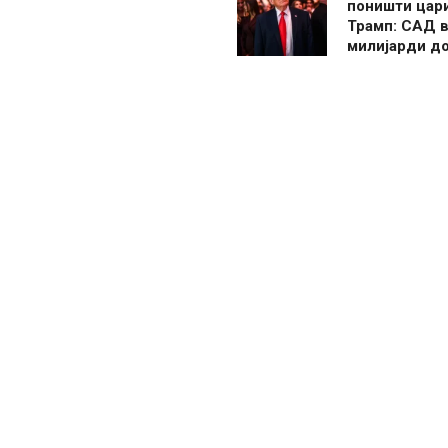
поништи цар
Трамп: САД в
милијарди д