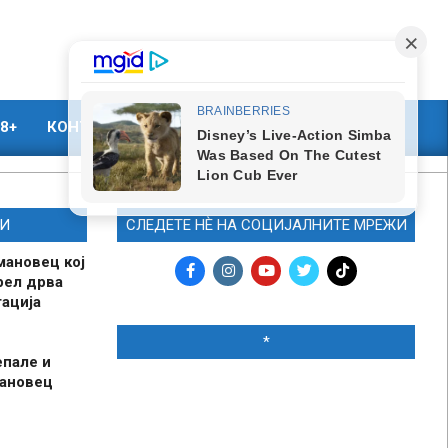
8+
КОНТАКТ
МАРКЕТИНГ
И
СЛЕДЕТЕ НЀ НА СОЦИЈАЛНИТЕ МРЕЖИ
мановец кој
рел дрва
ација
*
епале и
мановец