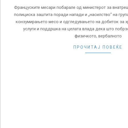
Француските месари побарале од министерот за внатр
полициска заштита поради напади и „насилство“ на група
конзумирањето месо и одгледувањето на добиток за хр
услуги и поддршка на целата влада дека што побрз
физичкото, вербалното
ПРОЧИТАЈ ПОВЕЌЕ