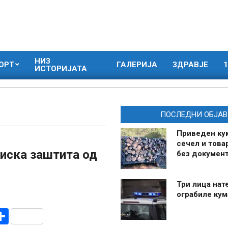
НИЗ
ОРТ
ГАЛЕРИЈА
ЗДРАВЈЕ
1
ИСТОРИЈАТА
ПОСЛЕДНИ ОБЈАВ
Приведен ку
сечел и това
иска заштита од
без документ
Три лица нат
ограбиле ку
r
am
r
mail
Share