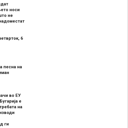
идат
њето носи
што не
 надоместат
четврток, 6
а песна на
иман
шачи во ЕУ
Бугарија е
требата на
оизводи
д ги