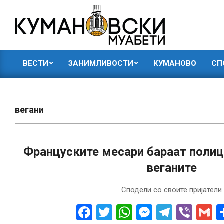
Skip
to
content
КУМАНОВСКИ
ВЕСТИ
ЗАНИМЛИВОСТИ
КУМАНОВО
СП
МУАБЕТИ
Primary
Navigation
Menu
вегани
Француските месари бараат полиц
веганите
2018-
Сподели со своите пријатели
06-
27
Facebook
Twitter
WhatsApp
Messenge
Telegr
Vibe
G