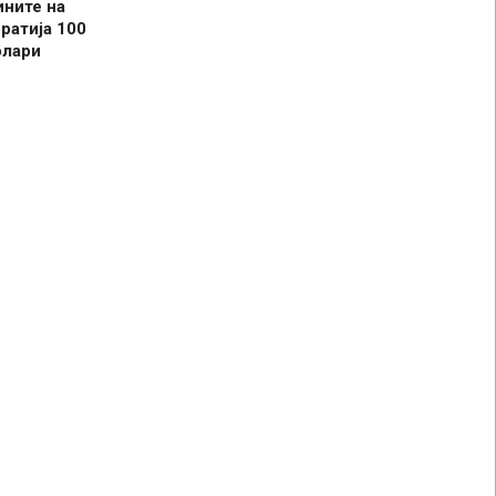
ините на
ратија 100
олари