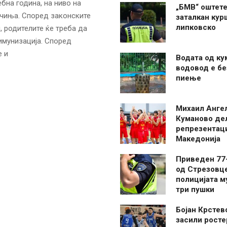
бна година, на ниво на
„БМВ“ оштете
ачиња. Според законските
заталкан кур
липковско
, родителите ќе треба да
имунизација. Според
 и
Водата од ку
водовод е бе
пиење
Михаил Анге
Куманово де
репрезентаци
Македонија
Приведен 77
од Стрезовце
полицијата м
три пушки
Бојан Крстев
засили росте