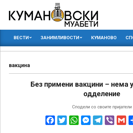
Skip
to
content
КУМАНОВСКИ
ВЕСТИ
ЗАНИМЛИВОСТИ
КУМАНОВО
СП
МУАБЕТИ
Primary
Navigation
Menu
вакцина
Без примени вакцини – нема у
одделение
2015-
Сподели со своите пријатели
04-
27
Facebook
Twitter
WhatsApp
Messenge
Telegr
Vibe
G