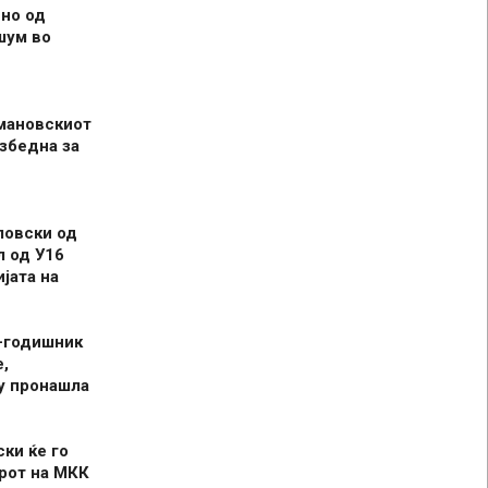
но од
шум во
мановскиот
збедна за
ловски од
л од У16
јата на
-годишник
,
у пронашла
ски ќе го
рот на МКК