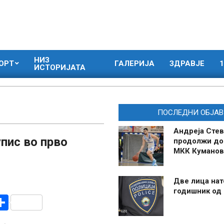
НИЗ
ОРТ
ГАЛЕРИЈА
ЗДРАВЈЕ
1
ИСТОРИЈАТА
ПОСЛЕДНИ ОБЈАВ
Андреја Стев
пис во прво
продолжи до
МКК Куманов
Две лица нат
годишник од
r
am
r
mail
Share