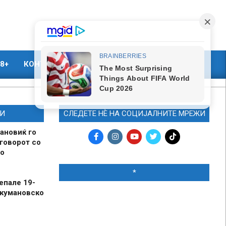
8+
КОНТАКТ
МАРКЕТИНГ
И
СЛЕДЕТЕ НЀ НА СОЦИЈАЛНИТЕ МРЕЖИ
ановиќ го
говорот со
о
*
епале 19-
 кумановско