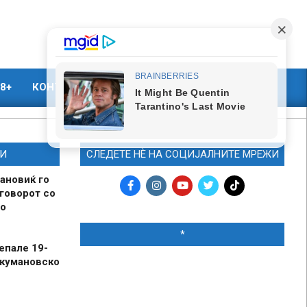
8+
КОНТАКТ
МАРКЕТИНГ
И
СЛЕДЕТЕ НЀ НА СОЦИЈАЛНИТЕ МРЕЖИ
ановиќ го
говорот со
о
*
епале 19-
 кумановско