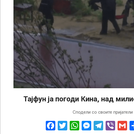
Тајфун ја погоди Кина, над мил
2022-
Сподели со своите пријатели
09-
15
Facebook
Twitter
WhatsApp
Messenge
Telegr
Vibe
G