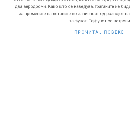
два аеродроми. Како што се наведува, граѓаните ќе би
за промените на летовите во зависност од развојот на
тајфунот. Тајфунот со ветрови
ПРОЧИТАЈ ПОВЕЌЕ