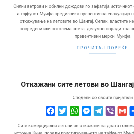
Силни ветрови и обилни дождови го зафатија источниот б
а тајфунот Муифа предизвика превентивна евакуација н
откажување на летовите во Шангај. Сепак, властите не 
повредени или поголема штета, делумно поради тоа ш
превентивни мерки. Муифа
ПРОЧИТАЈ ПОВЕЌЕ
Откажани сите летови во Шангај
2022-
Сподели со своите пријатели
09-
15
Facebook
Twitter
WhatsApp
Messenge
Telegr
Vibe
G
Сите комерцијални летови се откажани на двата големи
источна Кина, поради пристигнувањето на тајфунот Муиф