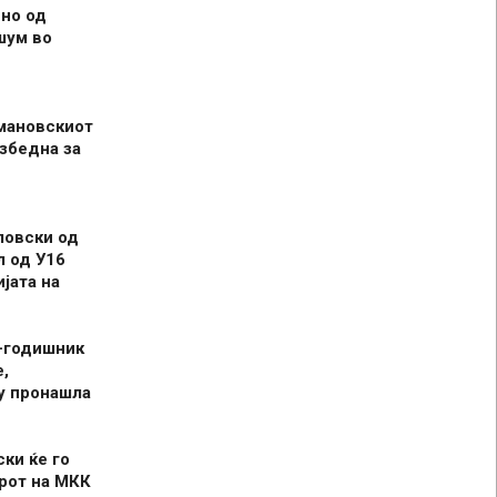
но од
шум во
мановскиот
збедна за
ловски од
л од У16
јата на
-годишник
,
у пронашла
ски ќе го
рот на МКК