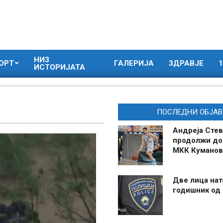
НИЗ
ОРТ
ГАЛЕРИЈА
ЗДРАВЈЕ
1
ИСТОРИЈАТА
ПОСЛЕДНИ ОБЈАВ
Андреја Стев
продолжи до
МКК Куманов
Две лица нат
годишник од