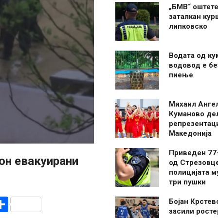
„БМВ“ оштете
заталкан кур
липковско
Водата од ку
водовод е бе
пиење
Михаил Анге
Куманово де
репрезентаци
Македонија
Приведен 77
ион евакуирани
од Стрезовце
полицијата м
три пушки
r
am
r
mail
Share
Бојан Крстев
засили росте