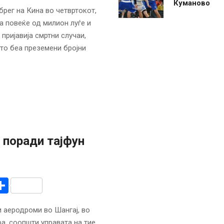
Куманово
рег на Кина во четвртокот,
а повеќе од милион луѓе и
пријавија смртни случаи,
то беа преземени бројни
 поради тајфун
r
am
r
mail
Share
 аеродроми во Шангај, во
а, соопшти управата на тие