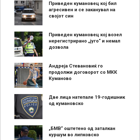
Приведен кумановец кој бил
агресивен и се заканувал на
својот син
Приведен кумановец кој возел
нерегистрирано „југо“ и немал
дозвола
Андреја Стевановиќ го
продолжи договорот со МКК
Куманово
Две лица натепале 19-годишник
од кумановско
„БМВ“ оштетено од заталкан
куршум во липковско