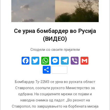
Се урна бомбардер во Русија
(ВИДЕО)
2024-
Сподели со своите пријатели
04-
19
Facebook
Twitter
WhatsApp
Messenger
Telegram
Viber
Gmail
Share
Бомбардер Ту-22М3 се урна во руската област
Ставропол, соопшти руското Министерство за
одбрана. На социјалните мрежи се појави и
наводна снимка од падот. „Во реонот на
Ставропол, по завршувањето на борбената мисија