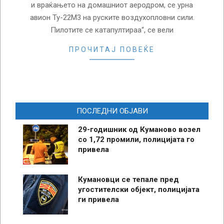
и враќањето на домашниот аеродром, се урна
авион Ту-22М3 на руските воздухопловни сили.
Пилотите се катапултираа“, се вели
ПРОЧИТАЈ ПОВЕЌЕ
ПОСЛЕДНИ ОБЈАВИ
29-годишник од Куманово возел
со 1,72 промили, полицијата го
привела
Кумановци се тепале пред
угостителски објект, полицијата
ги привела