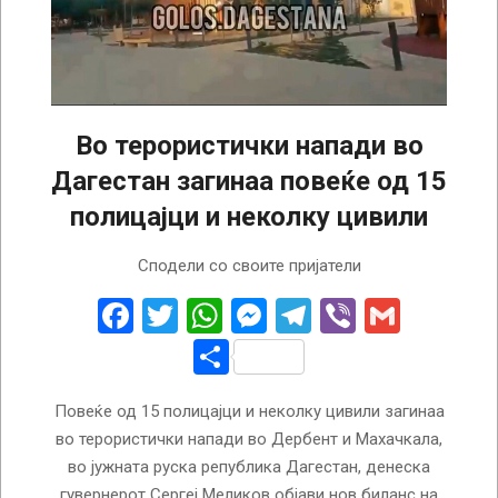
Во терористички напади во
Дагестан загинаа повеќе од 15
полицајци и неколку цивили
2024-
Сподели со своите пријатели
06-
24
Facebook
Twitter
WhatsApp
Messenger
Telegram
Viber
Gmail
Share
Повеќе од 15 полицајци и неколку цивили загинаа
во терористички напади во Дербент и Махачкала,
во јужната руска република Дагестан, денеска
гувернерот Сергеј Меликов објави нов биланс на