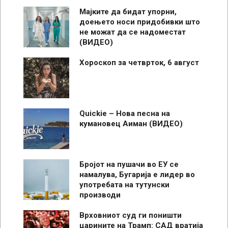
Мајките да бидат упорни,
доењето носи придобивки што
не можат да се надоместат
(ВИДЕО)
Хороскоп за четврток, 6 август
Quickie – Нова песна на
кумановец Аиман (ВИДЕО)
Бројот на пушачи во ЕУ се
намалува, Бугарија е лидер во
употребата на тутунски
производи
Врховниот суд ги поништи
царините на Трамп: САД вратија