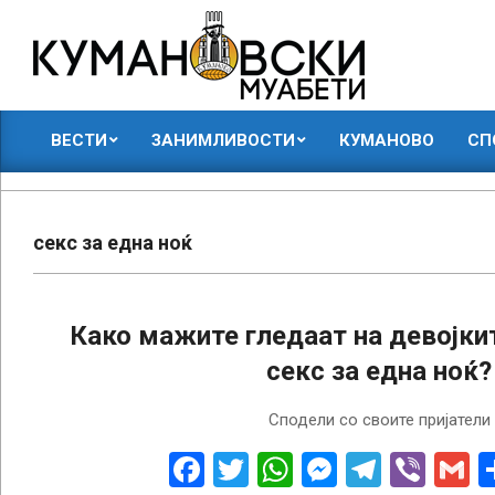
Skip
to
content
КУМАНОВСКИ
ВЕСТИ
ЗАНИМЛИВОСТИ
КУМАНОВО
СП
МУАБЕТИ
Primary
Navigation
Menu
секс за една ноќ
Како мажите гледаат на девојки
секс за една ноќ?
2018-
Сподели со своите пријатели
02-
10
Facebook
Twitter
WhatsApp
Messenge
Telegr
Vibe
G