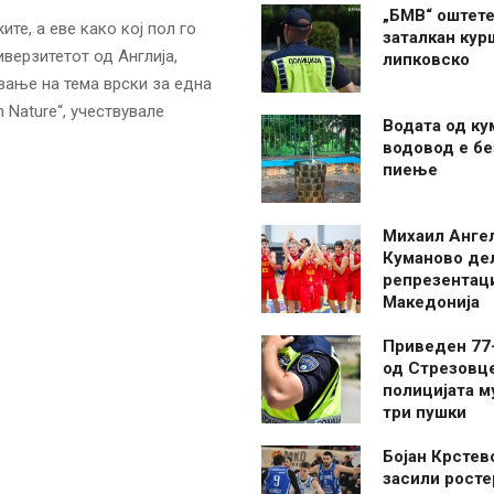
„БМВ“ оштете
те, а еве како кој пол го
заталкан кур
верзитетот од Англија,
липковско
вање на тема врски за една
Nature“, учествувале
Водата од ку
водовод е бе
пиење
Михаил Анге
Куманово де
репрезентаци
Македонија
Приведен 77
од Стрезовце
полицијата м
три пушки
Бојан Крстев
засили росте