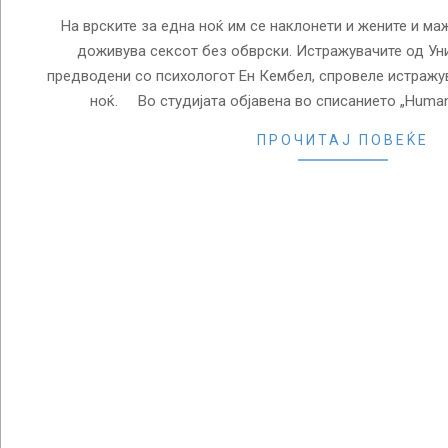
На врските за една ноќ им се наклонети и жените и мажи
доживува сексот без обврски. Истражувачите од Уни
предводени со психологот Ен Кембел, спровеле истражу
ноќ. Во студијата објавена во списанието „Human 
ПРОЧИТАЈ ПОВЕЌЕ