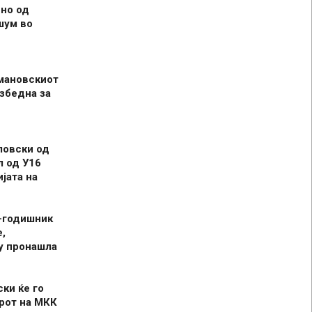
но од
шум во
мановскиот
збедна за
ловски од
л од У16
јата на
-годишник
,
у пронашла
ски ќе го
рот на МКК