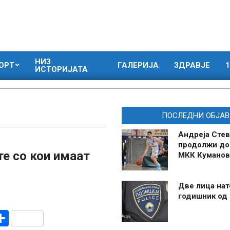
НИЗ
ОРТ
ГАЛЕРИЈА
ЗДРАВЈЕ
1
ИСТОРИЈАТА
ПОСЛЕДНИ ОБЈАВ
Андреја Стев
продолжи до
те со кои имаат
МКК Куманов
Две лица нат
годишник од
r
am
r
mail
Share