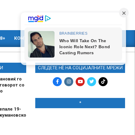
8+
КОНТАКТ
МАРКЕТИНГ
И
СЛЕДЕТЕ НЀ НА СОЦИЈАЛНИТЕ МРЕЖИ
ановиќ го
говорот со
о
*
епале 19-
 кумановско