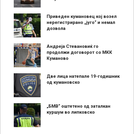
Приведен кумановец кој возел
нерегистрирано „југо“ и немал
дозвола
Андреја Стевановиќ го
продолжи договорот со МКК
Куманово
Две лица натепале 19-годишник
од кумановско
„БМВ“ оштетено од заталкан
куршум во липковско