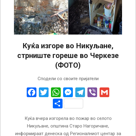
Куќа изгоре во Никуљане,
стрниште гореше во Черкезе
(ФОТО)
2024-
Сподели со своите пријатели
08-
08
Facebook
Twitter
WhatsApp
Messenger
Telegram
Viber
Gmail
Share
Куќа вчера изгорела во пожар во селото
Никуљане, општина Старо Нагоричане,
информираат денеска од Регионалниот центар за