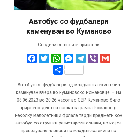
Автобус со фудбалери
каменуван во Куманово
2023-
Сподели со своите пријатели
06-
09
Facebook
Twitter
WhatsApp
Messenger
Telegram
Viber
Gmail
Share
Автобус со фудбалери од младинска екипа бил
каменуван вчера во кумановско Романовце. – На
08.06.2023 во 20.26 часот во СВР Куманово било
пријавено дека на наплатна рампа Романовце
неколку малолетници фрлале тврди предмети кон
автобус со струшки регистарски ознаки, во кој се
превезувале членови на младинска екипа на