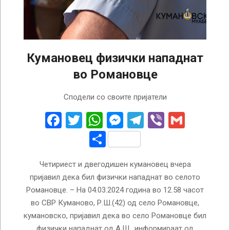
Кумановец физички нападнат
во Романовце
2024-
Сподели со своите пријатели
03-
05
Facebook
Twitter
WhatsApp
Messenger
Telegram
Viber
Gmail
Share
Четириест и двегодишен кумановец вчера
пријавил дека бил физички нападнат во селото
Романовце. – На 04.03.2024 година во 12.58 часот
во СВР Куманово, Р.Ш.(42) од село Романовце,
кумановско, пријавил дека во село Романовце бил
физички нападнат од А.Ш., информираат од