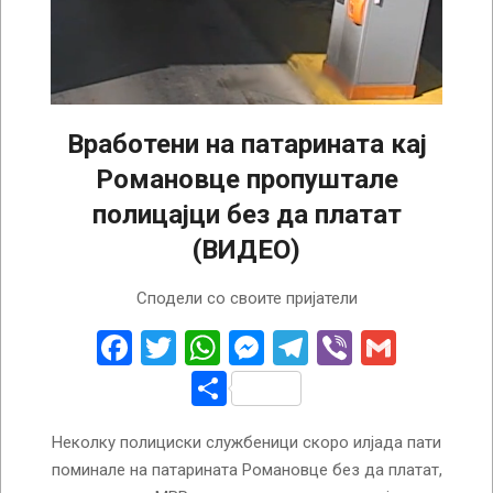
Вработени на патарината кај
Романовце пропуштале
полицајци без да платат
(ВИДЕО)
2024-
Сподели со своите пријатели
10-
01
Facebook
Twitter
WhatsApp
Messenger
Telegram
Viber
Gmail
Share
Неколку полициски службеници скоро илјада пати
поминале на патарината Романовце без да платат,