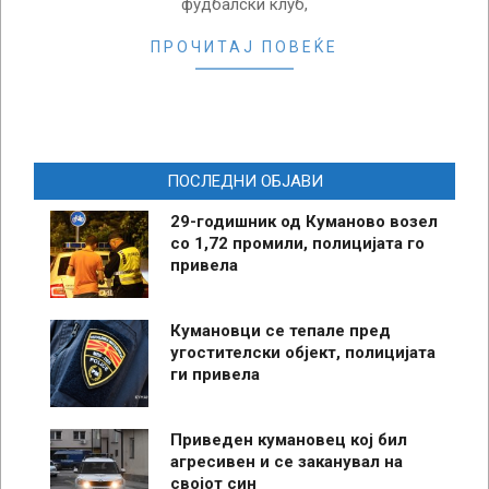
фудбалски клуб,
ПРОЧИТАЈ ПОВЕЌЕ
ПОСЛЕДНИ ОБЈАВИ
29-годишник од Куманово возел
со 1,72 промили, полицијата го
привела
Кумановци се тепале пред
угостителски објект, полицијата
ги привела
Приведен кумановец кој бил
агресивен и се заканувал на
својот син