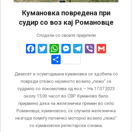
Кумановка повредена при
судир со воз кај Романовце
2023-
Сподели со своите пријатели
07-
18
Facebook
Twitter
WhatsApp
Messenger
Telegram
Viber
Gmail
Share
Дваесет и осумгодишна кумановка се здобила со
повреди откако нејзиното возило „пежо“ се
судрило со локомотива од воз. – На 17.07.2023
околу 15.00 часот во СВР Куманово било
пријавено дека на железнички премин во село
Романовце, кумановско, се случила железничка
незгода помеѓу патничко моторно возило „пежо“
со кумановски регистарски ознаки,