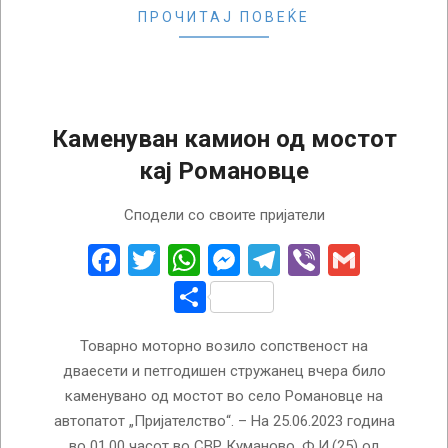
ПРОЧИТАЈ ПОВЕЌЕ
Каменуван камион од мостот
кај Романовце
2023-
Сподели со своите пријатели
06-
26
Facebook
Twitter
WhatsApp
Messenger
Telegram
Viber
Gmail
Share
Товарно моторно возило сопственост на
дваесети и петгодишен стружанец вчера било
каменувано од мостот во село Романовце на
автопатот „Пријателство“. – На 25.06.2023 година
во 01.00 часот во СВР Куманово, Ф.И.(25) од