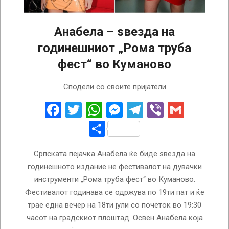
Анабела – ѕвезда на
годинешниот „Рома труба
фест“ во Куманово
2024-
Сподели со своите пријатели
07-
10
Facebook
Twitter
WhatsApp
Messenger
Telegram
Viber
Gmail
Share
Српската пејачка Анабела ќе биде ѕвезда на
годинешното издание не фестивалот на дувачки
инструменти „Рома труба фест“ во Куманово.
Фестивалот годинава се одржува по 19ти пат и ќе
трае една вечер на 18ти јули со почеток во 19:30
часот на градскиот плоштад. Освен Анабела која