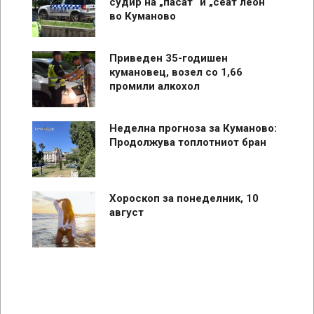
судир на „пасат“ и „сеат леон“
во Куманово
Приведен 35-годишен
кумановец, возел со 1,66
промили алкохол
Неделна прогноза за Куманово:
Продолжува топлотниот бран
Хороскоп за понеделник, 10
август