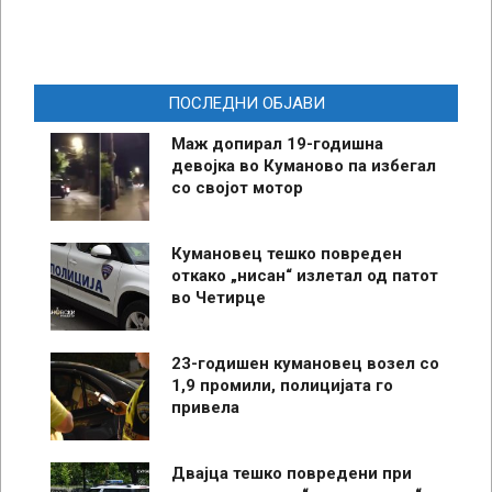
ПОСЛЕДНИ ОБЈАВИ
Маж допирал 19-годишна
девојка во Куманово па избегал
со својот мотор
Кумановец тешко повреден
откако „нисан“ излетал од патот
во Четирце
23-годишен кумановец возел со
1,9 промили, полицијата го
привела
Двајца тешко повредени при