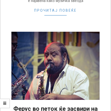
е најавена како музичка ѕвезда
ПРОЧИТАЈ ПОВЕЌЕ
Ферус во петок ќе засвири на