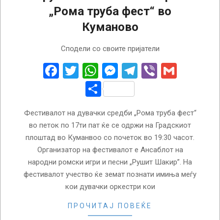
„Рома труба фест“ во
Куманово
2022-
Сподели со своите пријатели
08-
17
Facebook
Twitter
WhatsApp
Messenger
Telegram
Viber
Gmail
Share
Фестивалот на дувачки средби „Рома труба фест“
во петок по 17ти пат ќе се одржи на Градскиот
плоштад во Куманвоо со почеток во 19:30 часот.
Организатор на фестивалот е Ансаблот на
народни ромски игри и песни „Рушит Шакир”. На
фестивалот учество ќе земат познати имиња меѓу
кои дувачки оркестри кои
ПРОЧИТАЈ ПОВЕЌЕ