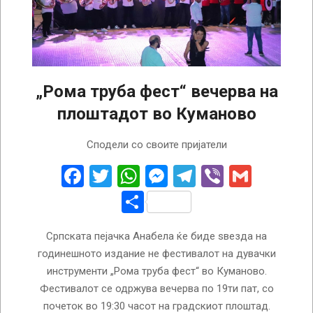
„Рома труба фест“ вечерва на
плоштадот во Куманово
2024-
Сподели со своите пријатели
07-
18
Facebook
Twitter
WhatsApp
Messenger
Telegram
Viber
Gmail
Share
Српската пејачка Анабела ќе биде ѕвезда на
годинешното издание не фестивалот на дувачки
инструменти „Рома труба фест“ во Куманово.
Фестивалот се одржува вечерва по 19ти пат, со
почеток во 19:30 часот на градскиот плоштад.