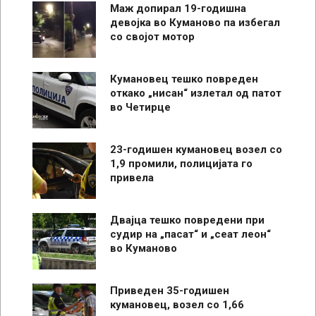
Маж допирал 19-годишна
девојка во Куманово па избегал
со својот мотор
Кумановец тешко повреден
откако „нисан“ излетал од патот
во Четирце
23-годишен кумановец возел со
1,9 промили, полицијата го
привела
Двајца тешко повредени при
судир на „пасат“ и „сеат леон“
во Куманово
Приведен 35-годишен
кумановец, возел со 1,66