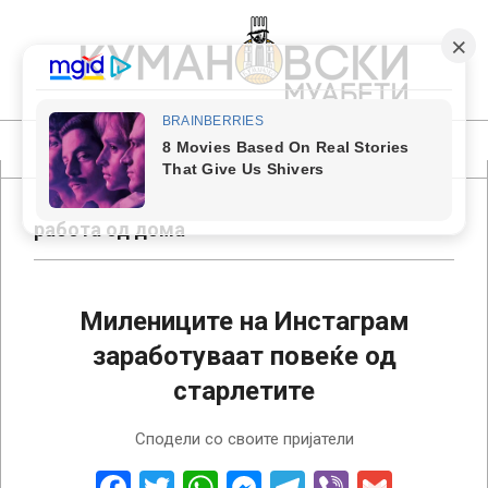
Skip
to
content
КУМАНОВСКИ
МУАБЕТИ
Primary
Navigation
Menu
работа од дома
Милениците на Инстаграм
заработуваат повеќе од
старлетите
2018-
Сподели со своите пријатели
06-
27