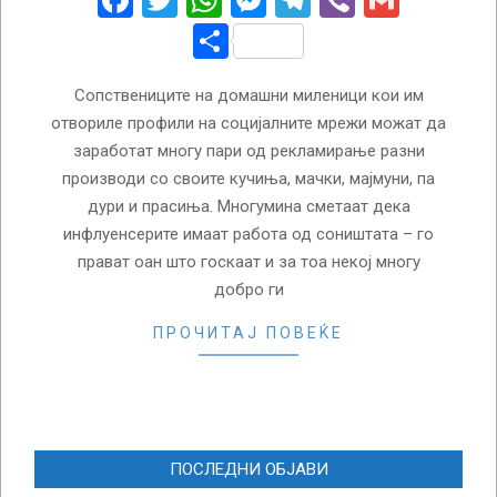
Facebook
Twitter
WhatsApp
Messenger
Telegram
Viber
Gmail
Share
Сопствениците на домашни миленици кои им
отвориле профили на социјалните мрежи можат да
заработат многу пари од рекламирање разни
производи со своите кучиња, мачки, мајмуни, па
дури и прасиња. Многумина сметаат дека
инфлуенсерите имаат работа од соништата – го
прават оан што госкаат и за тоа некој многу
добро ги
ПРОЧИТАЈ ПОВЕЌЕ
ПОСЛЕДНИ ОБЈАВИ