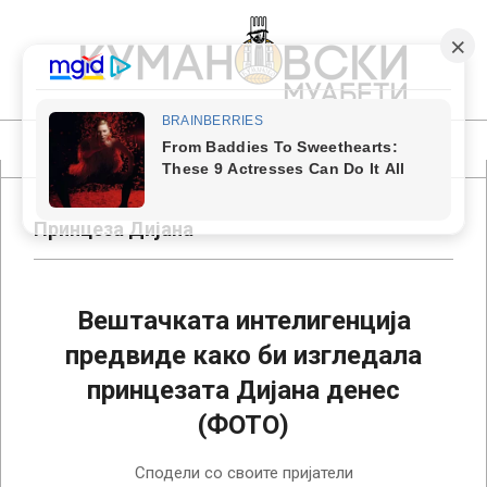
Skip
to
content
КУМАНОВСКИ
МУАБЕТИ
Primary
Navigation
Menu
Принцеза Дијана
Вештачката интелигенција
предвиде како би изгледала
принцезата Дијана денес
(ФОТО)
2023-
Сподели со своите пријатели
05-