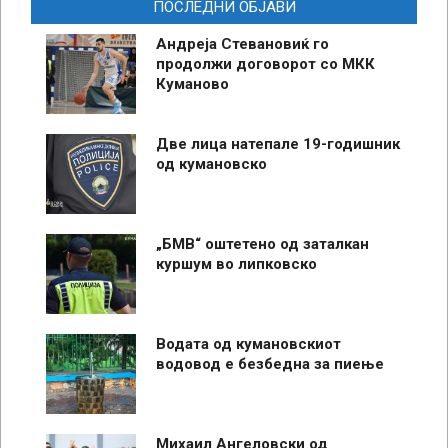
ПОСЛЕДНИ ОБЈАВИ
Андреја Стевановиќ го
продолжи договорот со МКК
Куманово
Две лица натепале 19-годишник
од кумановско
„БМВ“ оштетено од заталкан
куршум во липковско
Водата од кумановскиот
водовод е безбедна за пиење
Михаил Ангеловски од