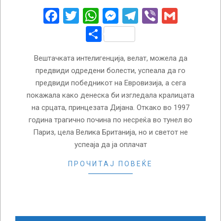
15
Facebook
Twitter
WhatsApp
Messenger
Telegram
Viber
Gmail
Share
Вештачката интелигенција, велат, можела да
предвиди одредени болести, успеала да го
предвиди победникот на Евровизија, а сега
покажала како денеска би изгледала кралицата
на срцата, принцезата Дијана. Откако во 1997
година трагично почина по несреќа во тунел во
Париз, цела Велика Британија, но и светот не
успеаја да ја оплачат
ПРОЧИТАЈ ПОВЕЌЕ