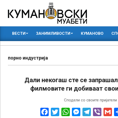
Skip
to
content
КУМАНОВСКИ
ВЕСТИ
ЗАНИМЛИВОСТИ
КУМАНОВО
СП
МУАБЕТИ
Primary
Navigation
Menu
порно индустрија
Дали некогаш сте се запрашал
филмовите ги добиваат сво
2019-
Сподели со своите пријатели
05-
27
Facebook
Twitter
WhatsApp
Messenge
Telegr
Vibe
G