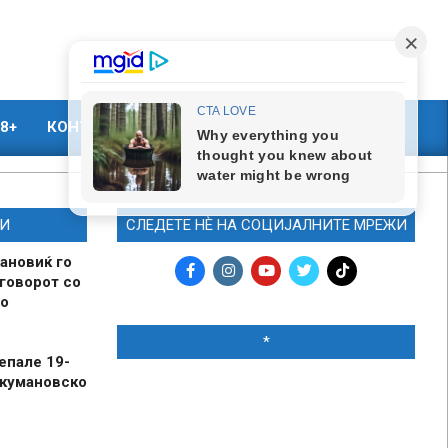
8+
КОНТАКТ
МАРКЕТИНГ
И
СЛЕДЕТЕ НЀ НА СОЦИЈАЛНИТЕ МРЕЖИ
ановиќ го
говорот со
о
*
епале 19-
 кумановско