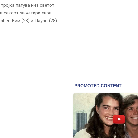
 тројка патува низ светот
 сексот за четири евра.
bed Ким (23) и Пауло (28)