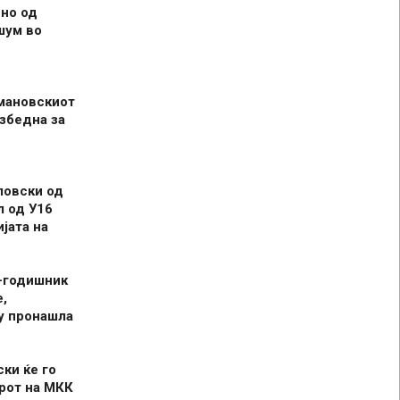
но од
шум во
мановскиот
збедна за
ловски од
л од У16
јата на
-годишник
,
у пронашла
ски ќе го
рот на МКК