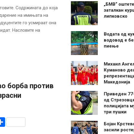
„БМВ“ оштете
товите. Содржината до која
заталкан кур
одарение на имињата на
липковско
одуцентите го усмираат она
идат. Насловите на
Водата од ку
водовод е бе
пиење
Михаил Анге
Куманово де
репрезентаци
Македонија
во борба против
зрасни
Приведен 77
од Стрезовце
полицијата м
три пушки
r
am
r
mail
Share
Бојан Крстев
засили росте