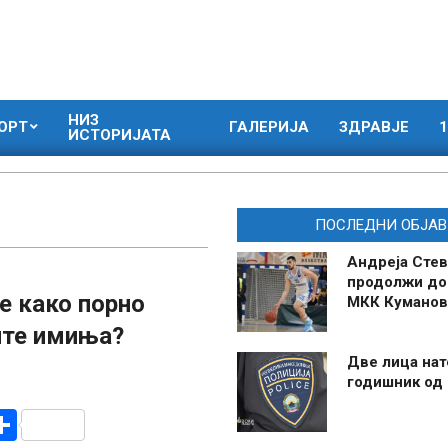
НИЗ
ОРТ
ГАЛЕРИЈА
ЗДРАВЈЕ
1
ИСТОРИЈАТА
ПОСЛЕДНИ ОБЈАВ
Андреја Стев
продолжи до
е како порно
МКК Куманов
ите имиња?
Две лица нат
годишник од
r
am
r
mail
Share