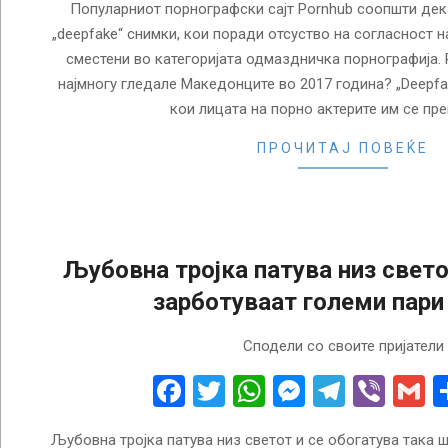
Популарниот порнографски сајт Pornhub соопшти дека 
„deepfake“ снимки, кои поради отсуство на согласност 
сместени во категоријата одмаздничка порнографија. 
најмногу гледале Македонците во 2017 година? „Deepf
кои лицата на порно актерите им се пр
ПРОЧИТАЈ ПОВЕЌЕ
Љубовна тројка патува низ свето
зарботуваат големи пари
2018-
Сподели со своите пријатели
02-
07
Facebook
Twitter
WhatsApp
Messenge
Telegr
Vibe
G
Љубовна тројка патува низ светот и се обогатува така 