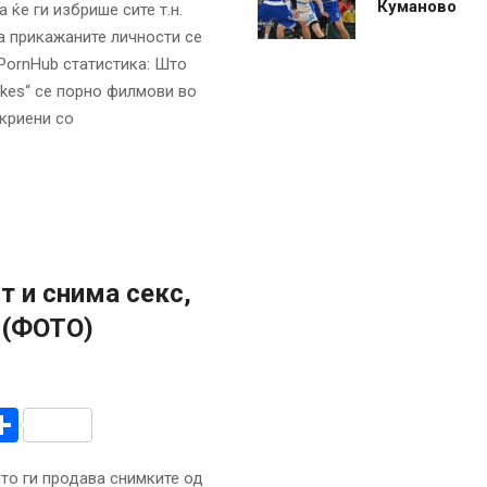
Куманово
ќе ги избрише сите т.н.
на прикажаните личности се
PornHub статистика: Што
akes“ се порно филмови во
екриени со
т и снима секс,
 (ФОТО)
r
am
r
mail
Share
што ги продава снимките од