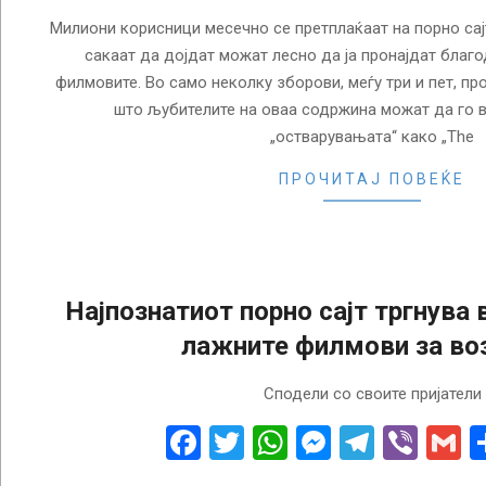
Милиони корисници месечно се претплаќаат на порно сај
сакаат да дојдат можат лесно да ја пронајдат благ
филмовите. Во само неколку зборови, меѓу три и пет, пр
што љубителите на оваа содржина можат да го в
„остварувањата“ како „The
ПРОЧИТАЈ ПОВЕЌЕ
Најпознатиот порно сајт тргнува 
лажните филмови за во
2018-
Сподели со своите пријатели
02-
08
Facebook
Twitter
WhatsApp
Messenge
Telegr
Vibe
G