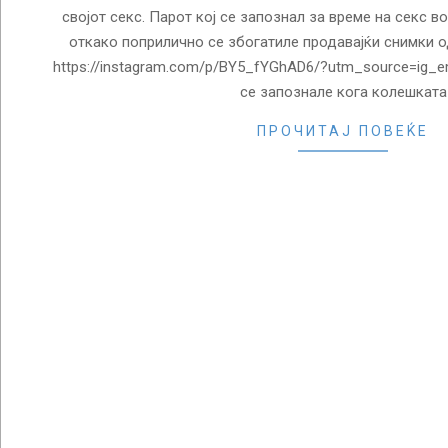
својот секс. Парот кој се запознал за време на секс во
откако поприлично се збогатиле продавајќи снимки од
https://instagram.com/p/BY5_fYGhAD6/?utm_source=ig_em
се запознале кога колешката
ПРОЧИТАЈ ПОВЕЌЕ