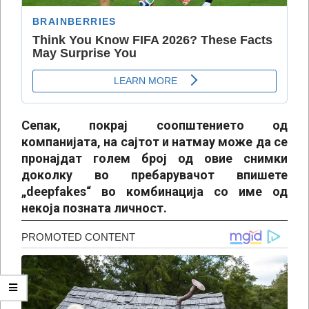
Сепак, покрај соопштението од
компанијата, на сајтот и натмау може да се
пронајдат голем број од овие снимки
доколку во пребарувачот впишете
„deepfakes“ во комбинација со име од
некоја позната личност.