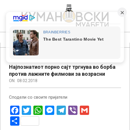
Skip
to
content
КУМАНОВСКИ
МУАБЕТИ
Primary
Navigation
Menu
Најпознатиот порно сајт тргнува во борба
против лажните филмови за возрасни
ON:
08.02.2018
Сподели со своите пријатели
Facebook
Twitter
WhatsApp
Messenger
Telegram
Viber
Gmail
Share