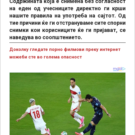
Содржината која е снимена без согласност
на еден од учесниците директно ги крши
нашите правила на употреба на сајтот. Од
тие причини ќе ги отстрануваме сите спорни
снимки кои корисниците ќе ги пријават, се
наведува во соопштението.
Доколку гледате порно филмови преку интернет
можеби сте во голема опасност