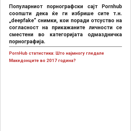
Популарниот порнографски сајт Pornhub
соопшти дека ќе ги избрише сите т.н.
„deepfake“ снимки, кои поради отсуство на
согласност на прикажаните личности се
сместени во категоријата одмаздничка
порнографија.
PornHub статистика: Што најмногу гледале
Македонците во 2017 година?