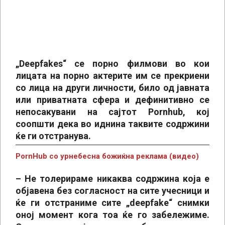
„Deepfakes“ се порно филмови во кои
лицата на порно актерите им се прекриени
со лица на други личности, било од јавната
или приватната сфера и дефинитивно се
непосакувани на сајтот Pornhub, кој
соопшти дека во иднина таквите содржини
ќе ги отстранува.
PornHub со урнебесна божиќна реклама (видео)
– Не толерираме никаква содржина која е
објавена без согласност на сите учесници и
ќе ги отстраниме сите „deepfake“ снимки
оној момент кога тоа ќе го забележиме.