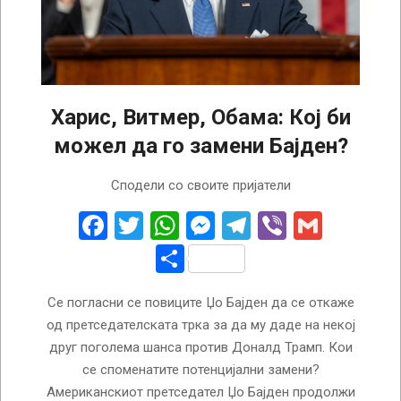
Харис, Витмер, Обама: Кој би
можел да го замени Бајден?
2024-
Сподели со своите пријатели
07-
16
Facebook
Twitter
WhatsApp
Messenger
Telegram
Viber
Gmail
Share
Се погласни се повиците Џо Бајден да се откаже
од претседателската трка за да му даде на некој
друг поголема шанса против Доналд Трамп. Кои
се споменатите потенцијални замени?
Американскиот претседател Џо Бајден продолжи