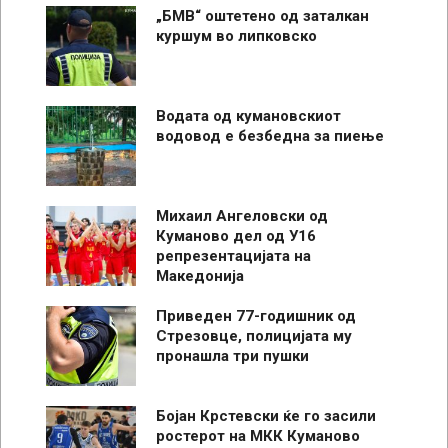
„БМВ“ оштетено од заталкан
куршум во липковско
Водата од кумановскиот
водовод е безбедна за пиење
Михаил Ангеловски од
Куманово дел од У16
репрезентацијата на
Македонија
Приведен 77-годишник од
Стрезовце, полицијата му
пронашла три пушки
Бојан Крстевски ќе го засили
ростерот на МКК Куманово