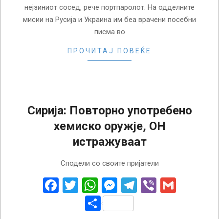
нејзиниот сосед, рече портпаролот. На одделните
мисии на Русија и Украина им беа врачени посебни
писма во
ПРОЧИТАЈ ПОВЕЌЕ
Сирија: Повторно употребено
хемиско оружје, ОН
истражуваат
2018-
Сподели со своите пријатели
02-
07
Facebook
Twitter
WhatsApp
Messenger
Telegram
Viber
Gmail
Share