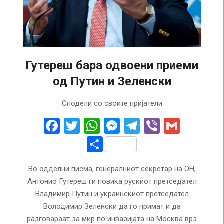
Гутереш бара одвоени приеми
од Путин и Зеленски
2022-
Сподели со своите пријатели
04-
21
Facebook
Twitter
WhatsApp
Messenger
Telegram
Viber
Gmail
Share
Во одделни писма, генералниот секретар на ОН,
Антонио Гутереш ги повика рускиот претседател
Владимир Путин и украинскиот претседател
Володимир Зеленски да го примат и да
разговараат за мир по инвазијата на Москва врз