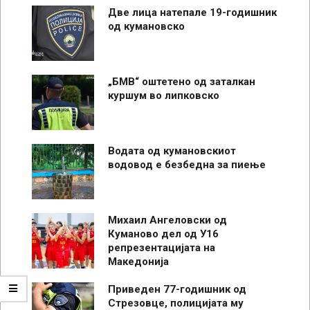
Две лица натепале 19-годишник
од кумановско
„БМВ“ оштетено од заталкан
куршум во липковско
Водата од кумановскиот
водовод е безбедна за пиење
Михаил Ангеловски од
Куманово дел од У16
репрезентацијата на
Македонија
Приведен 77-годишник од
Стрезовце, полицијата му