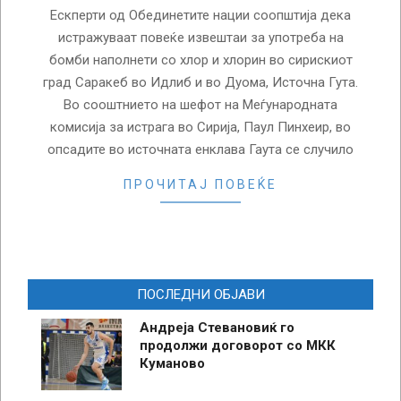
Ескперти од Обединетите нации соопштија дека
истражуваат повеќе извештаи за употреба на
бомби наполнети со хлор и хлорин во сирискиот
град Саракеб во Идлиб и во Дуома, Источна Гута.
Во сооштнието на шефот на Меѓународната
комисија за истрага во Сирија, Паул Пинхеир, во
опсадите во источната енклава Гаута се случило
ПРОЧИТАЈ ПОВЕЌЕ
ПОСЛЕДНИ ОБЈАВИ
Андреја Стевановиќ го
продолжи договорот со МКК
Куманово