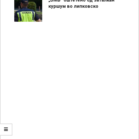
куршум во липковско