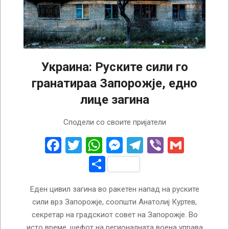
Украина: Руските сили го
гранатираа Запорожје, едно
лице загина
2022-
Сподели со своите пријатели
11-
19
Facebook
Twitter
WhatsApp
Messenger
Telegram
Viber
Gmail
Share
Еден цивил загина во ракетен напад на руските
сили врз Запорожје, соопшти Анатолиј Куртев,
секретар на градскиот совет на Запорожје. Во
исто време, шефот на регионалната воена управа