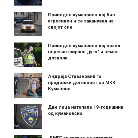
Приведен кумановец кој бил
агресивен и се заканувал на
својот син
Приведен кумановец кој возел
нерегистрирано „југо“ и немал
дозвола
Андреја Стевановиќ го
продолжи договорот со МКК
Куманово
Две лица натепале 19-годишник
од кумановско
„БМВ“ оштетено од заталкан