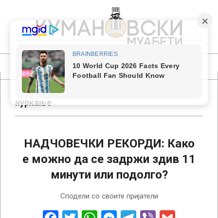
Skip
to
content
КУМАНОВСКИ
МУАБЕТИ
Primary
Navigation
Menu
нуркање
НАДЧОВЕЧКИ РЕКОРДИ: Како
е можно да се задржи здив 11
минути или подолго?
2018-
Сподели со своите пријатели
02-
08