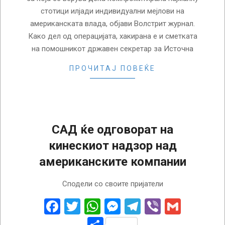
стотици илјади индивидуални мејлови на
американската влада, објави Волстрит журнал.
Како дел од операцијата, хакирана е и сметката
на помошникот државен секретар за Источна
ПРОЧИТАЈ ПОВЕЌЕ
САД ќе одговорат на
кинескиот надзор над
американските компании
2023-
Сподели со своите пријатели
06-
08
Facebook
Twitter
WhatsApp
Messenger
Telegram
Viber
Gmail
Share