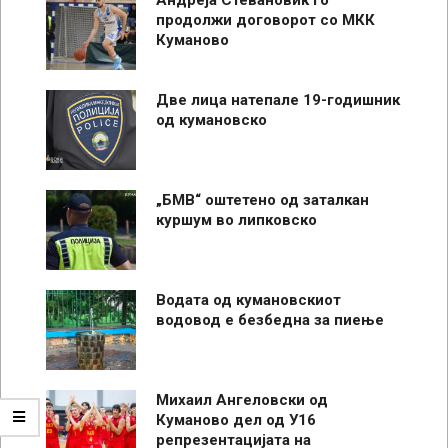
продолжи договорот со МКК
Куманово
Две лица натепале 19-годишник
од кумановско
„БМВ“ оштетено од заталкан
куршум во липковско
Водата од кумановскиот
водовод е безбедна за пиење
Михаил Ангеловски од
Куманово дел од У16
репрезентацијата на