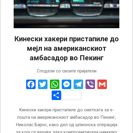
Кинески хакери пристапиле до
мејл на американскиот
амбасадор во Пекинг
2023-
Сподели со своите пријатели
07-
21
Facebook
Twitter
WhatsApp
Messenger
Telegram
Viber
Gmail
Share
Кинески хакери пристапиле до сметката за е-
пошта на американскиот амбасадор во Пекинг,
Николас Барнс, како дел од шпионска операција
за која се верува дека компромитирала најмалку