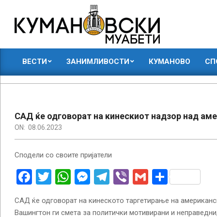
Skip
to
content
КУМАНОВСКИ
ВЕСТИ
ЗАНИМЛИВОСТИ
КУМАНОВО
СП
МУАБЕТИ
Primary
Navigation
Menu
САД ќе одговорат на кинескиот надзор над ам
ON:
08.06.2023
Сподели со своите пријатели
Facebook
Twitter
WhatsApp
Messenger
Telegram
Viber
Gmail
Share
САД ќе одговорат на кинеското таргетирање на американс
Вашингтон ги смета за политички мотивирани и неправедни