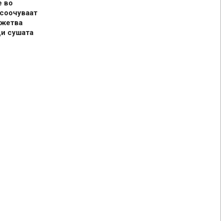
е во
 соочуваат
 жетва
ди сушата