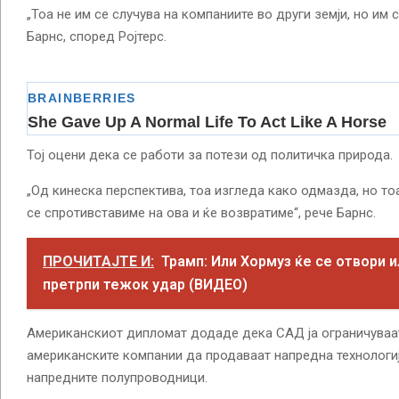
„Тоа не им се случува на компаниите во други земји, но им с
Барнс, според Ројтерс.
Тој оцени дека се работи за потези од политичка природа.
„Од кинеска перспектива, тоа изгледа како одмазда, но то
се спротивставиме на ова и ќе возвратиме“, рече Барнс.
ПРОЧИТАЈТЕ И:
Трамп: Или Хормуз ќе се отвори и
претрпи тежок удар (ВИДЕО)
Американскиот дипломат додаде дека САД ја ограничуваа
американските компании да продаваат напредна технологиј
напредните полупроводници.