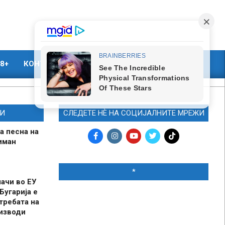
8+
КОНТАКТ
МАРКЕТИНГ
И
СЛЕДЕТЕ НЀ НА СОЦИЈАЛНИТЕ МРЕЖИ
а песна на
иман
*
шачи во ЕУ
Бугарија е
требата на
оизводи