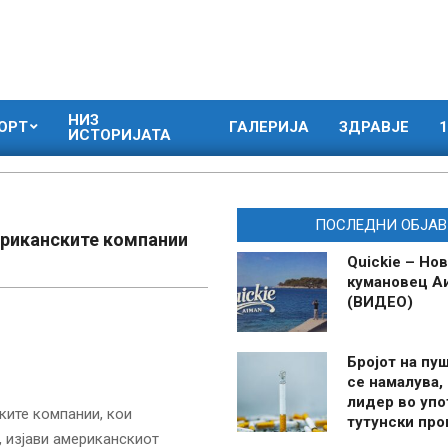
НИЗ
ОРТ
ГАЛЕРИЈА
ЗДРАВЈЕ
1
ИСТОРИЈАТА
ПОСЛЕДНИ ОБЈАВ
ериканските компании
Quickie – Нов
кумановец А
(ВИДЕО)
Бројот на пу
се намалува, 
лидер во упо
ките компании, кои
тутунски пр
, изјави американскиот