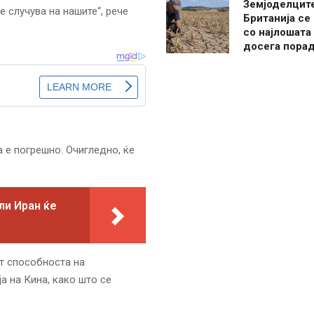
Земјоделцит
е случува на нашите“, рече
Британија се
со најлошата
досега пора
а е погрешно. Очигледно, ќе
ли Иран ќе
т способноста на
а на Кина, како што се