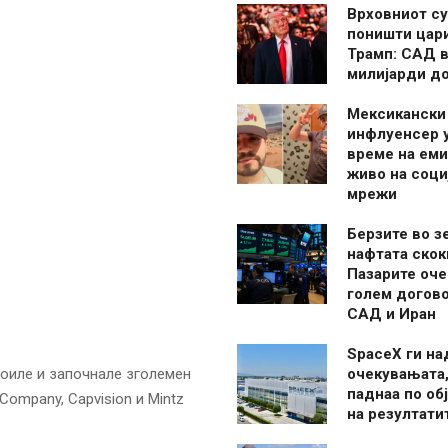
Врховниот су
поништи цар
Трамп: САД в
милијарди д
Мексикански
инфлуенсер 
време на ем
живо на соци
мрежи
Берзите во з
нафтата скок
Пазарите оче
голем догово
САД и Иран
SpaceX ги н
воиле и започнале зголемен
очекувањата,
паднаа по об
Company, Capvision и Mintz
на резултати