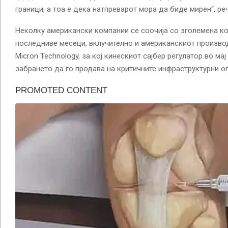
граници, а тоа е дека натпреварот мора да биде мирен“, реч
Неколку американски компании се соочија со зголемена ко
последниве месеци, вклучително и американскиот произво
Micron Technology, за кој кинескиот сајбер регулатор во ма
забрането да го продава на критичните инфраструктурни о