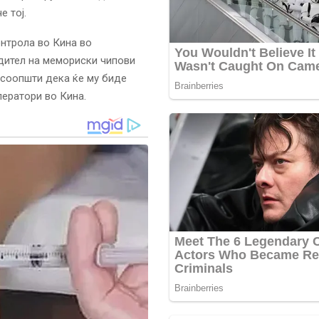
е тој.
нтрола во Кина во
дител на мемориски чипови
ј соопшти дека ќе му биде
ператори во Кина.