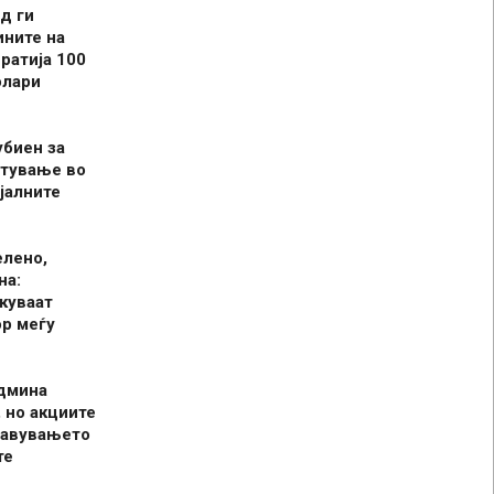
д ги
ините на
ратија 100
олари
убиен за
итување во
јалните
елено,
на:
куваат
р меѓу
админа
 но акциите
јавувањето
те