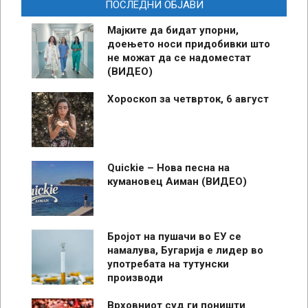
ПОСЛЕДНИ ОБЈАВИ
Мајките да бидат упорни,
доењето носи придобивки што
не можат да се надоместат
(ВИДЕО)
Хороскоп за четврток, 6 август
Quickie – Нова песна на
кумановец Аиман (ВИДЕО)
Бројот на пушачи во ЕУ се
намалува, Бугарија е лидер во
употребата на тутунски
производи
Врховниот суд ги поништи