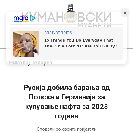
Skip
to
content
КУМАНОВСКИ
МУАБЕТИ
Primary
Navigation
Menu
Николај Токарев
Русија добила барања од
Полска и Германија за
купување нафта за 2023
година
2022-
Сподели со своите пријатели
12-