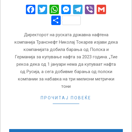
20
Facebook
Twitter
WhatsApp
Messenger
Telegram
Viber
Gmail
Share
Директорот на руската државна нафтена
компанија Транснефт Николај Токарев изјави дека
компанијата добила барања од Полска и
Германија за купување нафта за 2023 година. „Тие
рекоа дека од 1 јануари нема да купуваат нафта
од Русија, а сега добивме барања од полски
компании за набавка на три милиони метрички
тони
ПРОЧИТАЈ ПОВЕЌЕ