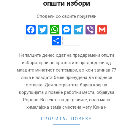
општи избори
2026-
Сподели со своите пријатели
03-
05
Facebook
Twitter
WhatsApp
Messenger
Telegram
Viber
Gmail
Share
Непалците денес одат на предвремени општи
избори, први по протестите предводени од
младите минатиот септември, во кои загинаа 77
лица и владата беше принудена да поднесе
оставка. Демонстрантите бараа крај на
корупцијата и повеќе работни места, објавува
Ројтерс. Во текот на децениите, оваа мала
хималајска земја сместена меѓу Кина и
ПРОЧИТАЈ ПОВЕЌЕ