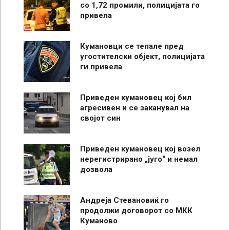
со 1,72 промили, полицијата го
привела
Кумановци се тепале пред
угостителски објект, полицијата
ги привела
Приведен кумановец кој бил
агресивен и се заканувал на
својот син
Приведен кумановец кој возел
нерегистрирано „југо“ и немал
дозвола
Андреја Стевановиќ го
продолжи договорот со МКК
Куманово