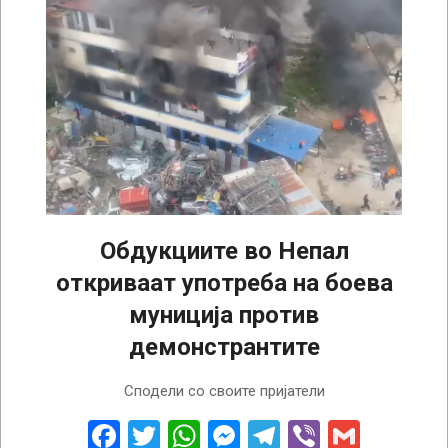
Обдукциите во Непал
откриваат употреба на боева
муниција против
демонстрантите
2025-
Сподели со своите пријатели
09-
26
Facebook
Twitter
WhatsApp
Messenger
Telegram
Viber
Gmail