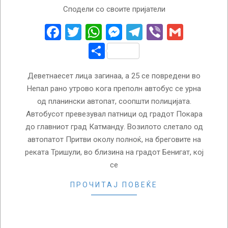
2026-
Сподели со своите пријатели
02-
23
Facebook
Twitter
WhatsApp
Messenger
Telegram
Viber
Gmail
Share
Деветнаесет лица загинаа, а 25 се повредени во
Непал рано утрово кога преполн автобус се урна
од планински автопат, соопшти полицијата.
Автобусот превезувал патници од градот Покара
до главниот град Катманду. Возилото слетало од
автопатот Притви околу полноќ, на бреговите на
реката Тришули, во близина на градот Бенигат, кој
се
ПРОЧИТАЈ ПОВЕЌЕ