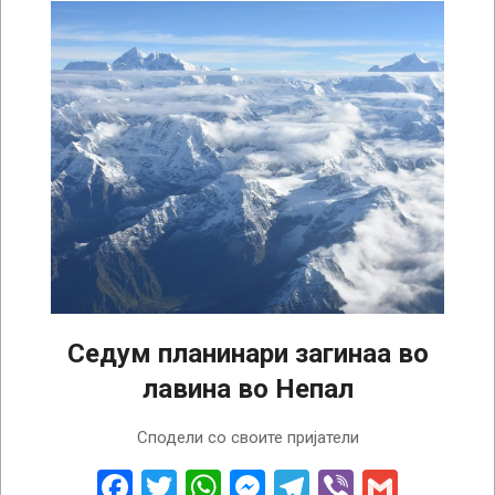
Седум планинари загинаа во
лавина во Непал
2025-
Сподели со своите пријатели
11-
04
Facebook
Twitter
WhatsApp
Messenger
Telegram
Viber
Gmail