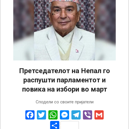
Претседателот на Непал го
распушти парламентот и
повика на избори во март
2025-
Сподели со своите пријатели
09-
13
Facebook
Twitter
WhatsApp
Messenger
Telegram
Viber
Gmail
Share