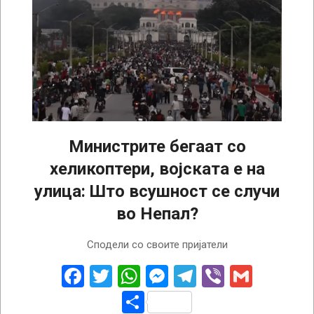
Министрите бегаат со
хеликоптери, војската е на
улица: Што всушност се случи
во Непал?
2025-
Сподели со своите пријатели
09-
11
Facebook
Twitter
WhatsApp
Messenger
Telegram
Viber
Gmail
Share