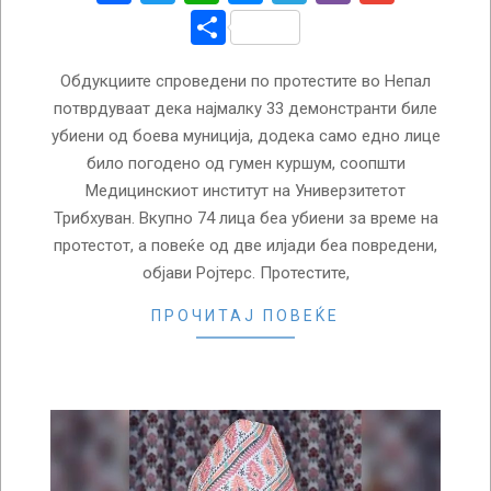
Share
Обдукциите спроведени по протестите во Непал
потврдуваат дека најмалку 33 демонстранти биле
убиени од боева муниција, додека само едно лице
било погодено од гумен куршум, соопшти
Медицинскиот институт на Универзитетот
Трибхуван. Вкупно 74 лица беа убиени за време на
протестот, а повеќе од две илјади беа повредени,
објави Ројтерс. Протестите,
ПРОЧИТАЈ ПОВЕЌЕ