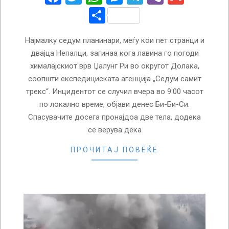
Share
Најмалку седум планинари, меѓу кои пет странци и
двајца Непалци, загинаа кога лавина го погоди
хималајскиот врв Џалунг Ри во округот Долака,
соопшти експедициската агенција „Седум самит
трекс“. Инцидентот се случил вчера во 9:00 часот
по локално време, објави денес Би-Би-Си.
Спасувачите досега пронајдоа две тела, додека
се верува дека
ПРОЧИТАЈ ПОВЕЌЕ