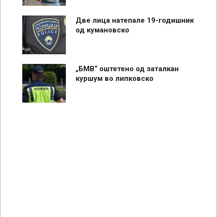
Две лица натепале 19-годишник
од кумановско
„БМВ“ оштетено од заталкан
куршум во липковско