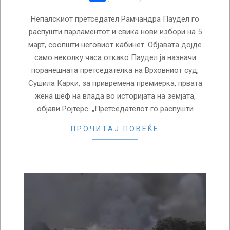
Непалскиот претседател Рамчандра Паудел го
распушти парламентот и свика нови избори на 5
март, соопшти неговиот кабинет. Објавата дојде
само неколку часа откако Паудел ја назначи
поранешната претседателка на Врховниот суд,
Сушила Карки, за привремена премиерка, првата
жена шеф на влада во историјата на земјата,
објави Ројтерс. „Претседателот го распушти
ПРОЧИТАЈ ПОВЕЌЕ