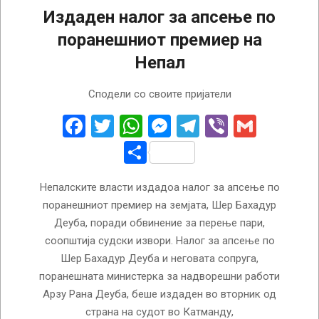
Издаден налог за апсење по
поранешниот премиер на
Непал
2026-
Сподели со своите пријатели
04-
09
Facebook
Twitter
WhatsApp
Messenger
Telegram
Viber
Gmail
Share
Непалските власти издадоа налог за апсење по
поранешниот премиер на земјата, Шер Бахадур
Деуба, поради обвинение за перење пари,
соопштија судски извори. Налог за апсење по
Шер Бахадур Деуба и неговата сопруга,
поранешната министерка за надворешни работи
Арзу Рана Деуба, беше издаден во вторник од
страна на судот во Катманду,