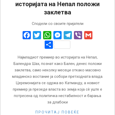
историјата на Непал положи
заклетва
2026-
Сподели со своите пријатели
03-
27
Facebook
Twitter
WhatsApp
Messenger
Telegram
Viber
Gmail
Share
Најмладиот премиер во историјата на Непал,
Балендра Шах, познат како Бален, денес положи
заклетва, само неколку месеци откако масовно
младинско востание ја собори претходната влада.
Церемонијата се одржа во Катманду, а новиот
премиер ја презеде власта во земја која сè уште е
потресена од политичка нестабилност и барања
за длабоки
ПРОЧИТАЈ ПОВЕЌЕ