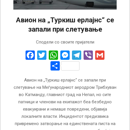
Авион на „Туркиш ерлајнс“ се
запали при слетување
2026-
Сподели со своите пријатели
05-
11
Facebook
Twitter
WhatsApp
Messenger
Telegram
Viber
Gmail
Share
Авион на „Туркиш ерлајнс“ се запали при
слетување на Меѓународниот аеродром Трибхуван
во Катманду, главниот град на Непал, но сите
патници и членови на екипажот беа безбедно
евакуирани и немаше повредени, објавија
локалните власти. Инцидентот предизвика
привремено затворање на единствената писта на