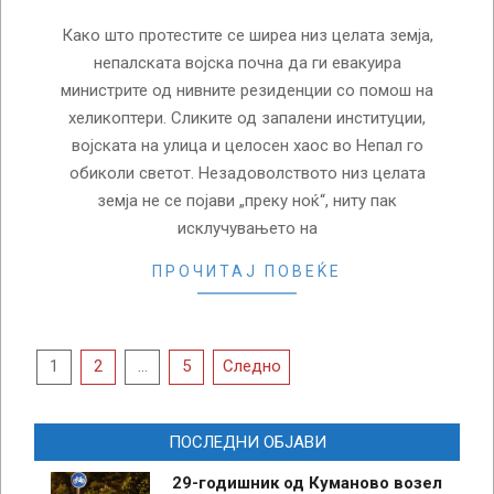
Како што протестите се ширеа низ целата земја,
непалската војска почна да ги евакуира
министрите од нивните резиденции со помош на
хеликоптери. Сликите од запалени институции,
војската на улица и целосен хаос во Непал го
обиколи светот. Незадоволството низ целата
земја не се појави „преку ноќ“, ниту пак
исклучувањето на
ПРОЧИТАЈ ПОВЕЌЕ
Posts
1
2
…
5
Следно
pagination
ПОСЛЕДНИ ОБЈАВИ
29-годишник од Куманово возел