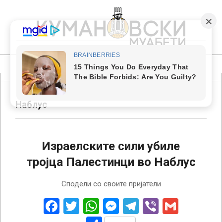
Skip
to
content
КУМАНОВСКИ
МУАБЕТИ
Primary
Navigation
Menu
Наблус
Израелските сили убиле
тројца Палестинци во Наблус
2023-
Сподели со своите пријатели
07-
25
Facebook
Twitter
WhatsApp
Messenger
Telegram
Viber
Gmail