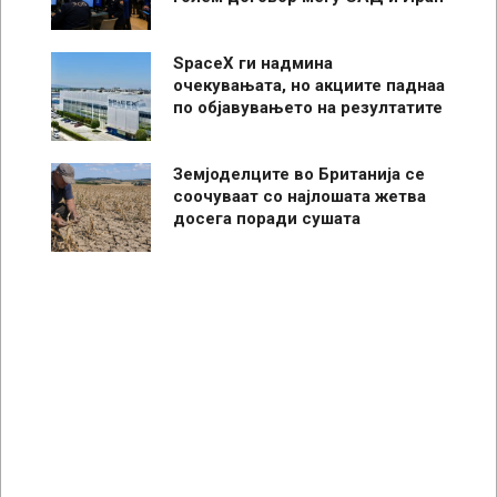
SpaceX ги надмина
очекувањата, но акциите паднаа
по објавувањето на резултатите
Земјоделците во Британија се
соочуваат со најлошата жетва
досега поради сушата