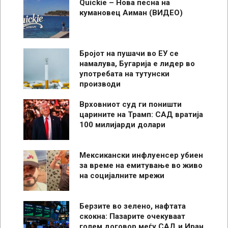
Quickie – Нова песна на
кумановец Аиман (ВИДЕО)
Бројот на пушачи во ЕУ се
намалува, Бугарија е лидер во
употребата на тутунски
производи
Врховниот суд ги поништи
царините на Трамп: САД вратија
100 милијарди долари
Мексикански инфлуенсер убиен
за време на емитување во живо
на социјалните мрежи
Берзите во зелено, нафтата
скокна: Пазарите очекуваат
голем договор меѓу САД и Иран