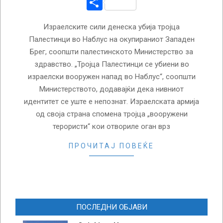
Share
Израелските сили денеска убија тројца
Палестинци во Наблус на окупираниот Западен
Брег, соопшти палестинското Министерство за
здравство. „Тројца Палестинци се убиени во
израелски вооружен напад во Наблус“, соопшти
Министерството, додавајќи дека нивниот
идентитет се уште е непознат. Израелската армија
од своја страна спомена тројца „вооружени
терористи“ кои отвориле оган врз
ПРОЧИТАЈ ПОВЕЌЕ
ПОСЛЕДНИ ОБЈАВИ