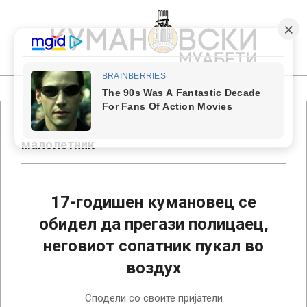
Skip
to
content
КУМАНОВСКИ
МУАБЕТИ
Primary
Navigation
Menu
малолетник
17-годишен кумановец се
обидел да прегази полицаец,
неговиот сопатник пукал во
воздух
2018-
Сподели со своите пријатели
02-