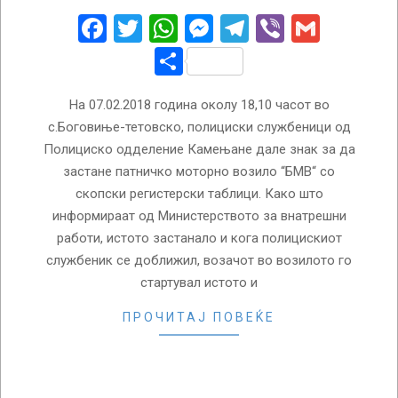
08
Facebook
Twitter
WhatsApp
Messenger
Telegram
Viber
Gmail
Share
На 07.02.2018 година околу 18,10 часот во
с.Боговиње-тетовско, полициски службеници од
Полициско одделение Камењане дале знак за да
застане патничко моторно возило “БМВ“ со
скопски регистерски таблици. Како што
информираат од Министерството за внатрешни
работи, истото застанало и кога полицискиот
службеник се доближил, возачот во возилото го
стартувал истото и
ПРОЧИТАЈ ПОВЕЌЕ