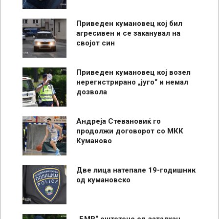
Приведен кумановец кој бил
агресивен и се заканувал на
својот син
Приведен кумановец кој возел
нерегистрирано „југо“ и немал
дозвола
Андреја Стевановиќ го
продолжи договорот со МКК
Куманово
Две лица натепале 19-годишник
од кумановско
„БМВ“ оштетено од заталкан