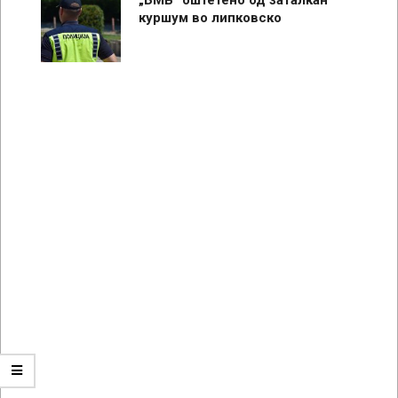
куршум во липковско