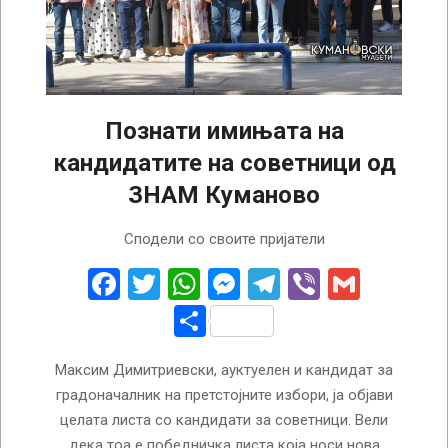
Познати имињата на
кандидатите на советници од
ЗНАМ Куманово
2025-
Сподели со своите пријатели
09-
14
Facebook
Twitter
WhatsApp
Messenger
Telegram
Viber
Gmail
Share
Максим Димитриевски, ауктуелен и кандидат за
градоначалник на претстојните избори, ја објави
целата листа со кандидати за советници. Вели
дека тоа е победничка листа која носи нова