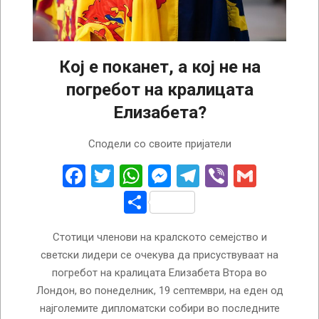
Кој е поканет, а кој не на
погребот на кралицата
Елизабета?
2022-
Сподели со своите пријатели
09-
16
Facebook
Twitter
WhatsApp
Messenger
Telegram
Viber
Gmail
Share
Стотици членови на кралското семејство и
светски лидери се очекува да присуствуваат на
погребот на кралицата Елизабета Втора во
Лондон, во понеделник, 19 септември, на еден од
најголемите дипломатски собири во последните