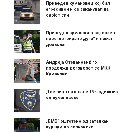
Приведен кумановец кој бил
агресивен и се заканувал на
својот син
Приведен кумановец кој возел
нерегистрирано „југо“ и немал
дозвола
Андреја Стевановиќ го
продолжи договорот со МКК
Куманово
Две лица натепале 19-годишник
од кумановско
„БМВ“ оштетено од заталкан
куршум во липковско