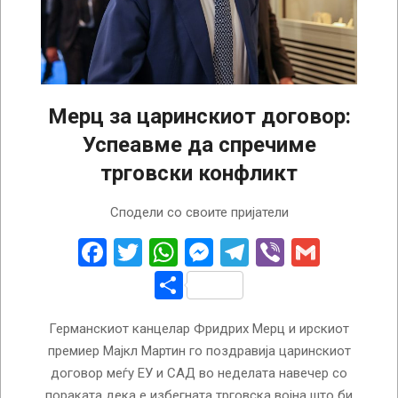
Мерц за царинскиот договор:
Успеавме да спречиме
трговски конфликт
2025-
Сподели со своите пријатели
07-
28
Facebook
Twitter
WhatsApp
Messenger
Telegram
Viber
Gmail
Share
Германскиот канцелар Фридрих Мерц и ирскиот
премиер Мајкл Мартин го поздравија царинскиот
договор меѓу ЕУ и САД во неделата навечер со
пораката дека е избегната трговска војна што би