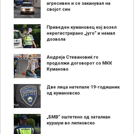
агресивен и се заканувал на
својот син
Приведен кумановец кој возел
нерегистрирано „југо“ и немал
дозвола
Андреја Стевановиќ го
продолжи договорот со МКК
Куманово
Две лица натепале 19-годишник
од кумановско
„БМВ“ оштетено од заталкан
куршум во липковско