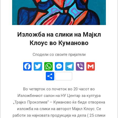
Изложба на слики на Мајкл
Клоус во Куманово
2022-
Сподели со своите пријатели
08-
30
Facebook
Twitter
WhatsApp
Messenger
Telegram
Viber
Gmail
Share
Во четврток со почеток во 20 часот во
Изложбениот салон на НУ Центар за култура
„Трајко Прокопиев“ – Куманово ќе биде отворена
изложба на слики на авторот Мајкл Клоус. Се
работи за најновата продукција на дела ( 25 слики