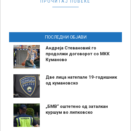
ПРОЧИТАЈ ПОВЕЌЕ
ПОСЛЕДНИ ОБЈАВИ
Андреја Стевановиќ го
продолжи договорот со МКК
Куманово
Две лица натепале 19-годишник
од кумановско
„БМВ“ оштетено од заталкан
куршум во липковско