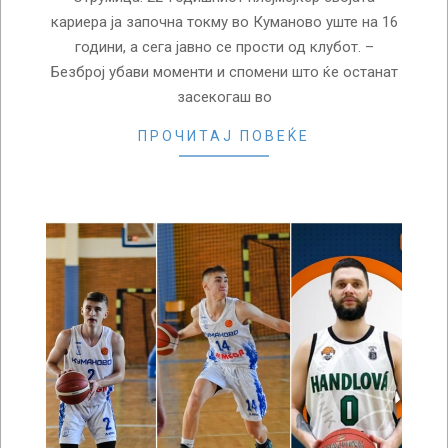
кариера ја започна токму во Куманово уште на 16
години, а сега јавно се прости од клубот. –
Безброј убави моменти и спомени што ќе останат
засекогаш во
ПРОЧИТАЈ ПОВЕЌЕ