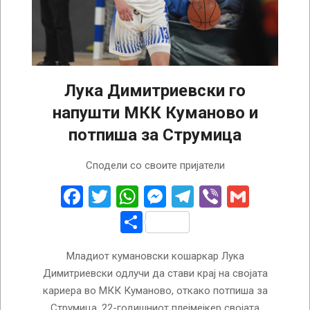
Лука Димитриевски го
напушти МКК Куманово и
потпиша за Струмица
2026-
Сподели со своите пријатели
08-
07
Facebook
Twitter
WhatsApp
Messenger
Telegram
Viber
Gmail
Share
Младиот кумановски кошаркар Лука
Димитриевски одлучи да стави крај на својата
кариера во МКК Куманово, откако потпиша за
Струмица. 22-годишниот плејмејкер својата