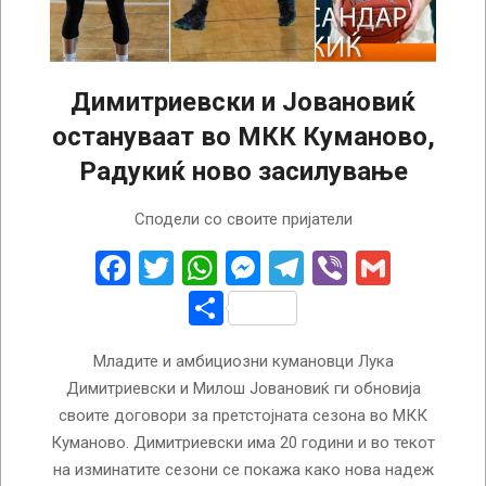
Димитриевски и Јовановиќ
остануваат во МКК Куманово,
Радукиќ ново засилување
2024-
Сподели со своите пријатели
10-
04
Facebook
Twitter
WhatsApp
Messenger
Telegram
Viber
Gmail
Share
Младите и амбициозни кумановци Лука
Димитриевски и Милош Јовановиќ ги обновија
своите договори за претстојната сезона во МКК
Куманово. Димитриевски има 20 години и во текот
на изминатите сезони се покажа како нова надеж