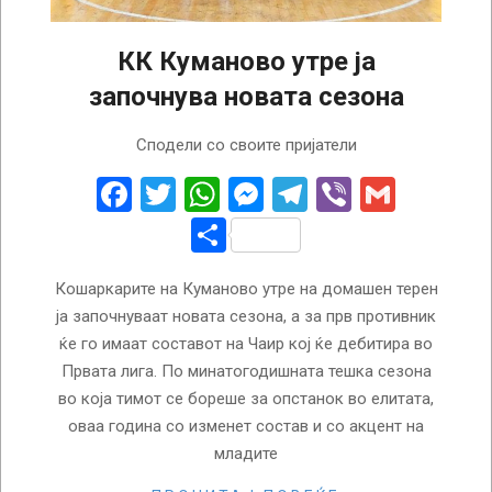
КК Куманово утре ја
започнува новата сезона
2022-
Сподели со своите пријатели
10-
08
Facebook
Twitter
WhatsApp
Messenger
Telegram
Viber
Gmail
Share
Кошаркарите на Куманово утре на домашен терен
ја започнуваат новата сезона, а за прв противник
ќе го имаат составот на Чаир кој ќе дебитира во
Првата лига. По минатогодишната тешка сезона
во која тимот се бореше за опстанок во елитата,
оваа година со изменет состав и со акцент на
младите