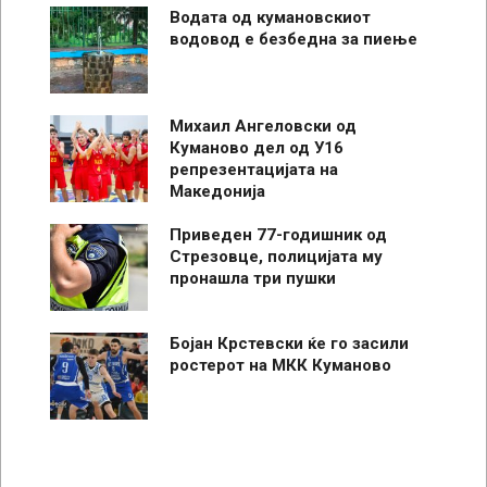
Водата од кумановскиот
водовод е безбедна за пиење
Михаил Ангеловски од
Куманово дел од У16
репрезентацијата на
Македонија
Приведен 77-годишник од
Стрезовце, полицијата му
пронашла три пушки
Бојан Крстевски ќе го засили
ростерот на МКК Куманово