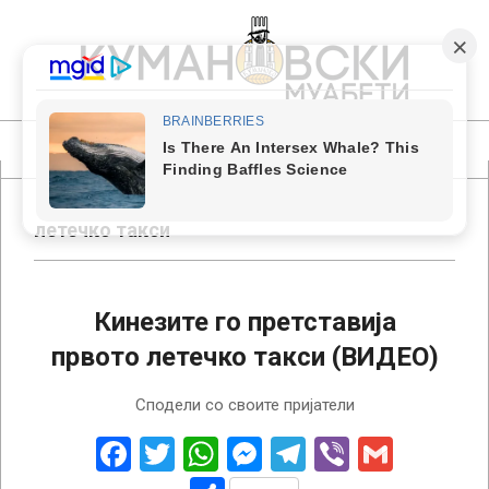
Skip
to
content
КУМАНОВСКИ
МУАБЕТИ
Primary
Navigation
Menu
летечко такси
Кинезите го претставија
првото летечко такси (ВИДЕО)
2018-
Сподели со своите пријатели
02-
17
Facebook
Twitter
WhatsApp
Messenger
Telegram
Viber
Gmail