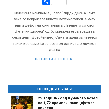
Share
Кинеската компанија „Ehang“ тврди дека 40 луѓе
веќе го испробале нивото летечко такси, а меѓу
нив и шефот на компанијата. Летењето со овој
„Летечки дворец“ од 50 милиони евра вреди за
секој цент (фото+видео) Самата идеја за летечко
такси кое само ќе ве вози од едниот до другиот
дел на
ПРОЧИТАЈ ПОВЕЌЕ
ПОСЛЕДНИ ОБЈАВИ
29-годишник од Куманово возел
со 1,72 промили, полицијата го
привела