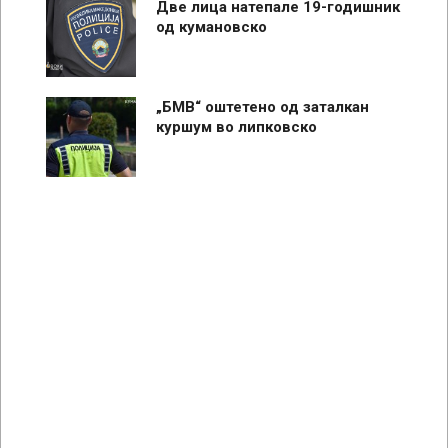
Две лица натепале 19-годишник
од кумановско
„БМВ“ оштетено од заталкан
куршум во липковско