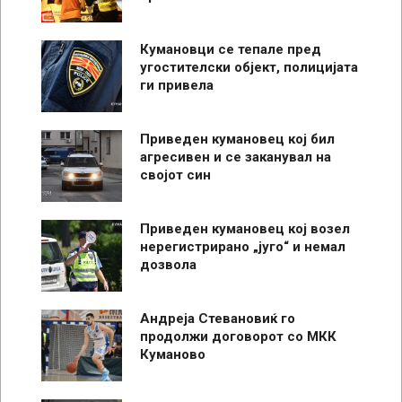
Кумановци се тепале пред
угостителски објект, полицијата
ги привела
Приведен кумановец кој бил
агресивен и се заканувал на
својот син
Приведен кумановец кој возел
нерегистрирано „југо“ и немал
дозвола
Андреја Стевановиќ го
продолжи договорот со МКК
Куманово