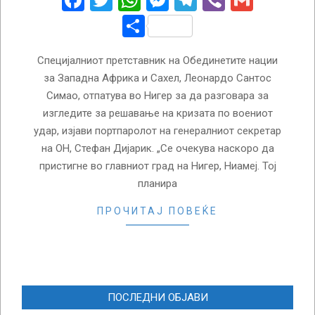
Facebook
Twitter
WhatsApp
Messenger
Telegram
Viber
Gmail
Share
Специјалниот претставник на Обединетите нации
за Западна Африка и Сахел, Леонардо Сантос
Симао, отпатува во Нигер за да разговара за
изгледите за решавање на кризата по воениот
удар, изјави портпаролот на генералниот секретар
на ОН, Стефан Дијарик. „Се очекува наскоро да
пристигне во главниот град на Нигер, Ниамеј. Тој
планира
ПРОЧИТАЈ ПОВЕЌЕ
ПОСЛЕДНИ ОБЈАВИ