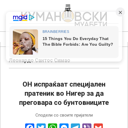
Skip
to
content
КУМАНОВСКИ
МУАБЕТИ
Primary
Navigation
Menu
Леонардо Сантос Симао
ОН испраќаат специјален
пратеник во Нигер за да
преговара со бунтовниците
2023-
Сподели со своите пријатели
08-
19