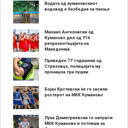
Водата од кумановскиот
водовод е безбедна за пиење
Михаил Ангеловски од
Куманово дел од У16
репрезентацијата на
Македонија
Приведен 77-годишник од
Стрезовце, полицијата му
пронашла три пушки
Бојан Крстевски ќе го засили
ростерот на МКК Куманово
Лука Димитриевски го напушти
МКК Куманово и потпиша за