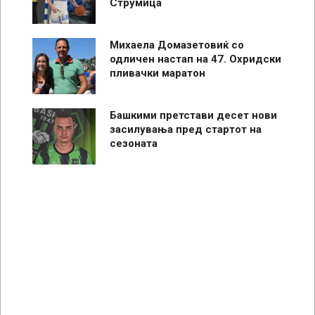
Струмица
Михаела Домазетовиќ со
одличен настап на 47. Охридски
пливачки маратон
Башкими претстави десет нови
засилувања пред стартот на
сезоната