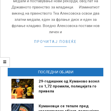
медали и поставување нови рекорди, овој пат на
Државното првенство за младинци. Изминатиот
викенд на првенството Теа Алексовска освои два
златни медали, еден за фрлање диск и еден за
фрлање кладиво. Воедно Алексовска постави нов
личен и
ПРОЧИТАЈ ПОВЕЌЕ
ПОСЛЕДНИ ОБЈАВИ
29-годишник од Куманово возел
со 1,72 промили, полицијата го
привела
Кумановци се тепале пред
угостителски објект, полицијата