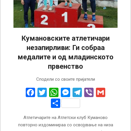
Кумановските атлетичари
незапирливи: Ги собраа
медалите и од младинското
првенство
2023-
Сподели со своите пријатели
05-
31
Facebook
Twitter
WhatsApp
Messenger
Telegram
Viber
Gmail
Share
Атлетичарите на Атлетски клуб Куманово
повторно издоминираа со освојување на низа