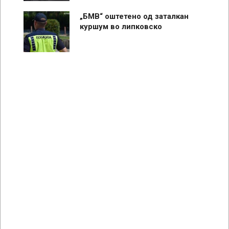
„БМВ“ оштетено од заталкан
куршум во липковско