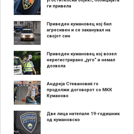
ги привела
Приведен кумановец кој бил
агресивен и се заканувал на
својот син
Приведен кумановец кој возел
нерегистрирано „југо“ и немал
дозвола
Андреја Стевановиќ го
продолжи договорот со МКК
Куманово
Две лица натепале 19-годишник
од кумановско