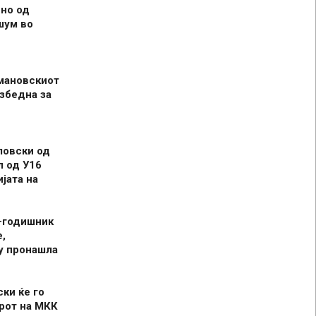
но од
шум во
мановскиот
збедна за
ловски од
л од У16
јата на
-годишник
,
у пронашла
ски ќе го
рот на МКК