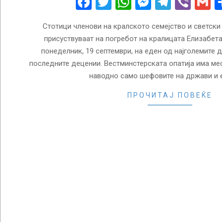
Facebook
Twitter
WhatsApp
Messenge
Telegr
Vibe
G
Стотици членови на кралското семејство и светски
присуствуваат на погребот на кралицата Елизабета
понеделник, 19 септември, на еден од најголемите 
последните децении. Вестминстерската опатија има мест
наводно само шефовите на држави и 
ПРОЧИТАЈ ПОВЕЌЕ