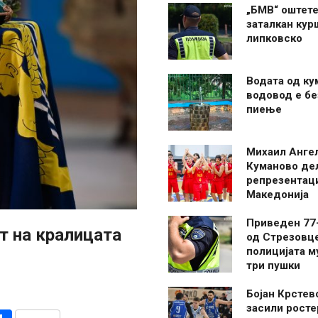
„БМВ“ оштете
заталкан кур
липковско
Водата од ку
водовод е бе
пиење
Михаил Анге
Куманово де
репрезентаци
Македонија
Приведен 77
от на кралицата
од Стрезовце
полицијата м
три пушки
Бојан Крстев
засили росте