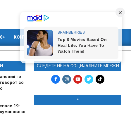
8+
КОНТАКТ
МАРКЕТИНГ
И
СЛЕДЕТЕ НЀ НА СОЦИЈАЛНИТЕ МРЕЖИ
ановиќ го
говорот со
о
*
епале 19-
 кумановско