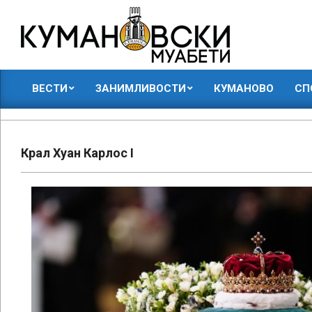
Skip
to
content
КУМАНОВСКИ
ВЕСТИ
ЗАНИМЛИВОСТИ
КУМАНОВО
СП
МУАБЕТИ
Primary
Navigation
Menu
Крал Хуан Карлос I