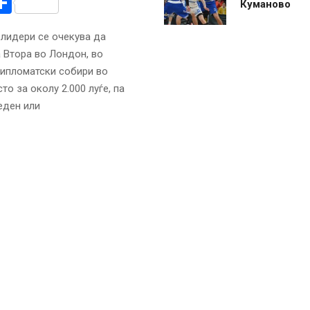
r
am
r
mail
Share
Куманово
 лидери се очекува да
 Втора во Лондон, во
дипломатски собири во
о за околу 2.000 луѓе, па
еден или