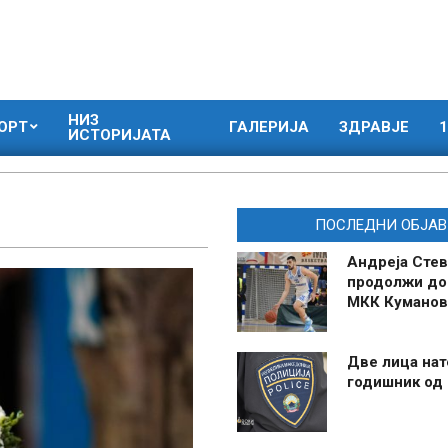
НИЗ
ОРТ
ГАЛЕРИЈА
ЗДРАВЈЕ
1
ИСТОРИЈАТА
ПОСЛЕДНИ ОБЈАВ
Андреја Стев
продолжи до
МКК Куманов
Две лица нат
годишник од