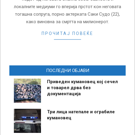
локалните медиуми го вперија прстот кон неговата
тогашна сопруга, порно актерката Саки Судо (22),
како виновна за смртта на милионерот.
ПРОЧИТАЈ ПОВЕЌЕ
ПОСЛЕДНИ ОБЈАВИ
Приведен кумановец кој сечел
и товарел дрва без
документација
Три лица натепале и ограбиле
кумановец