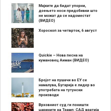
Мајките да бидат упорни,
доењето носи придобивки што
не можат да се надоместат
(ВИДЕО)
Хороскоп за четврток, 6 август
Quickie – Нова песна на
кумановец Аиман (ВИДЕО)
Бројот на пушачи во ЕУ се
намалува, Бугарија е лидер во
употребата на тутунски
производи
Врховниот суд ги поништи
царините на Трамп: САД вратија