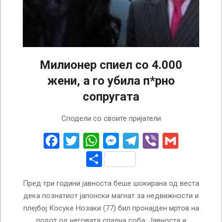
Милионер спиел со 4.000
жени, а го убила п*рно
сопругата
2022-
Сподели со своите пријатели
11-
19
Facebook
Twitter
WhatsApp
Messenger
Telegram
Viber
Gmail
Share
Пред три години јавноста беше шокирана од веста
дека познатиот јапонски магнат за недвижности и
плејбој Косуке Нозаки (77) бил пронајден мртов на
подот од неговата спална соба. Јавноста и