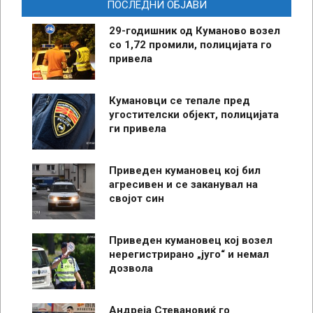
ПОСЛЕДНИ ОБЈАВИ
29-годишник од Куманово возел
со 1,72 промили, полицијата го
привела
Кумановци се тепале пред
угостителски објект, полицијата
ги привела
Приведен кумановец кој бил
агресивен и се заканувал на
својот син
Приведен кумановец кој возел
нерегистрирано „југо“ и немал
дозвола
Андреја Стевановиќ го