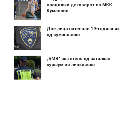
продолжи договорот со МКК
Куманово
Две лица натепале 19-годишник
од кумановско
„БМВ“ оштетено од заталкан
куршум во липковско