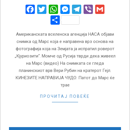
04
Facebook
Twitter
WhatsApp
Messenger
Telegram
Viber
Gmail
Share
Американската вселенска агенција НАСА објави
снимка од Марс која е направена врз основа на
фотографија која на Земјата ја испратил роверот
„Кјуриозити“. Момче од Русија тврди дека живеел
на Марс (видео) На снимката се гледа
планинскиот врв Вери Рубин на кратерот Гејл.
КИНЕЗИТЕ НАПРАВИЈА ЧУДО: Патот до Марс ќе
трае
ПРОЧИТАЈ ПОВЕЌЕ