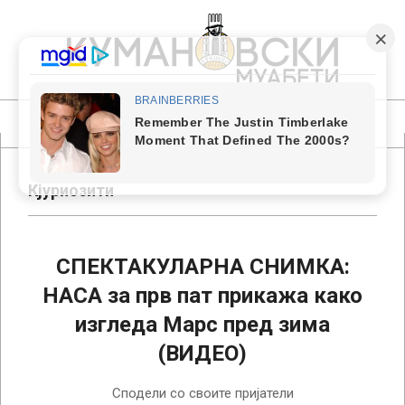
Skip
to
content
КУМАНОВСКИ
МУАБЕТИ
Primary
Navigation
Menu
Кјуриозити
СПЕКТАКУЛАРНА СНИМКА:
НАСА за прв пат прикажа како
изгледа Марс пред зима
(ВИДЕО)
2018-
Сподели со своите пријатели
02-