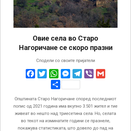
Овие села во Старо
Нагоричане се скоро празни
2023-
Сподели со своите пријатели
04-
19
Facebook
Twitter
WhatsApp
Messenger
Telegram
Viber
Gmail
Share
Општината Старо Нагоричане според последниот
попис од 2021 година има вкупно 3.501 жител и тие
живеат во нешто над триесетина села. Но, селата
во текот на изминатите години се празнеле,
покажува статистиката, што довело до пад на