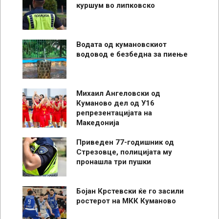
куршум во липковско
Водата од кумановскиот
водовод е безбедна за пиење
Михаил Ангеловски од
Куманово дел од У16
репрезентацијата на
Македонија
Приведен 77-годишник од
Стрезовце, полицијата му
пронашла три пушки
Бојан Крстевски ќе го засили
ростерот на МКК Куманово