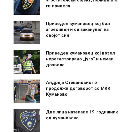
ги привела
Приведен кумановец кој бил
агресивен и се заканувал на
својот син
Приведен кумановец кој возел
нерегистрирано „југо“ и немал
дозвола
Андреја Стевановиќ го
продолжи договорот со МКК
Куманово
Две лица натепале 19-годишник
од кумановско