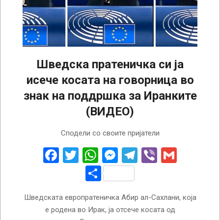
Шведска пратеничка си ја
исече косата на говорница во
знак на поддршка за Иранките
(ВИДЕО)
2022-
Сподели со своите пријатели
10-
05
Facebook
Twitter
WhatsApp
Messenger
Telegram
Viber
Gmail
Share
Шведската европратеничка Абир ал-Сахлани, која
е родена во Ирак, ја отсече косата од