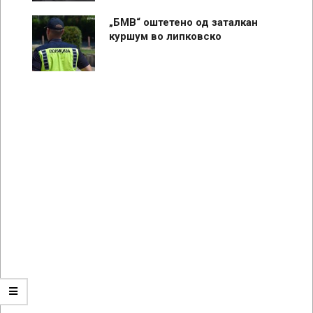
„БМВ“ оштетено од заталкан
куршум во липковско