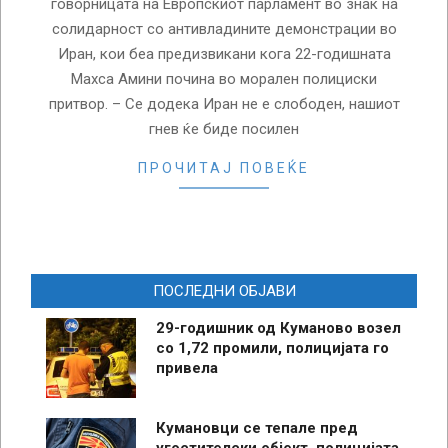
говорницата на Европскиот парламент во знак на
солидарност со антивладините демонстрации во
Иран, кои беа предизвикани кога 22-годишната
Махса Амини почина во морален полициски
притвор. – Се додека Иран не е слободен, нашиот
гнев ќе биде посилен
ПРОЧИТАЈ ПОВЕЌЕ
ПОСЛЕДНИ ОБЈАВИ
29-годишник од Куманово возел
со 1,72 промили, полицијата го
привела
Кумановци се тепале пред
угостителски објект, полицијата