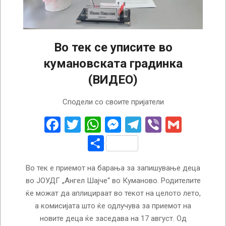
Во тек се уписите во
кумановската градинка
(ВИДЕО)
2026-
Сподели со своите пријатели
06-
30
Facebook
Twitter
WhatsApp
Messenger
Telegram
Viber
Gmail
Share
Во тек е приемот на барања за запишување деца
во ЈОУДГ „Ангел Шајче“ во Куманово. Родителите
ќе можат да аплицираат во текот на целото лето,
а комисијата што ќе одлучува за приемот на
новите деца ќе заседава на 17 август. Од