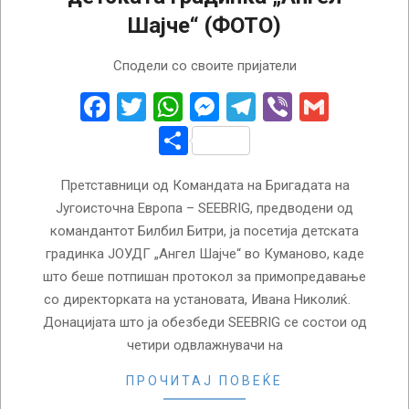
Шајче“ (ФОТО)
2025-
Сподели со своите пријатели
11-
17
Facebook
Twitter
WhatsApp
Messenger
Telegram
Viber
Gmail
Share
Претставници од Командата на Бригадата на
Југоисточна Европа – SEEBRIG, предводени од
командантот Билбил Битри, ја посетија детската
градинка ЈОУДГ „Ангел Шајче“ во Куманово, каде
што беше потпишан протокол за примопредавање
со директорката на установата, Ивана Николиќ.
Донацијата што ја обезбеди SEEBRIG се состои од
четири одвлажнувачи на
ПРОЧИТАЈ ПОВЕЌЕ