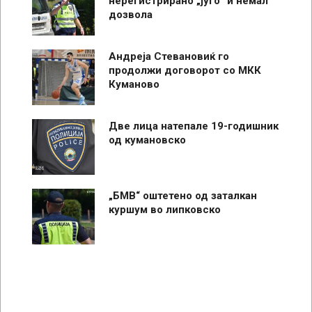
нерегистрирано „југо“ и немал
дозвола
Андреја Стевановиќ го
продолжи договорот со МКК
Куманово
Две лица натепале 19-годишник
од кумановско
„БМВ“ оштетено од заталкан
куршум во липковско