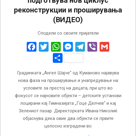
подготвува нов циклус
реконструкции и проширувања
(ВИДЕО)
2025-
Сподели со своите пријатели
11-
24
Facebook
Twitter
WhatsApp
Messenger
Telegram
Viber
Gmail
Share
Градинката „Ангел Шајче“ од Куманово најавува
нова фаза на проширување и унапредување на
условите за престој на децата, при што во
фокусот се најновите објекти – детските установи
лоцирани кај Гимназијата „Гоце Делчев“ и кај
Зелениот пазар. Директорката Ивана Николиќ
објаснува дека овие два објекти се првите
целосно изградени во