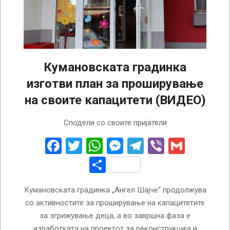
Кумановската градинка
изготви план за проширување
на своите капацитети (ВИДЕО)
2026-
Сподели со своите пријатели
07-
06
Facebook
Twitter
WhatsApp
Messenger
Telegram
Viber
Gmail
Share
Кумановската градинка „Ангел Шајче“ продолжува
со активностите за проширување на капацитетите
за згрижување деца, а во завршна фаза е
изработката на проектот за реконструкција и