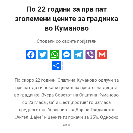
По 22 години за прв пат
зголемени цените за градинка
во Куманово
2026-
Сподели со своите пријатели
02-
26
Facebook
Twitter
WhatsApp
Messenger
Telegram
Viber
Gmail
Share
По скоро 22 години, Општина Куманово одлучи за
прв пат да ги покачи цените за престој на децата
во градинка. Вчера Советот на Општина Куманово
со 23 гласа „за“ и шест „против“ го изгласа
предлогот на Управниот одбор на Градинката
„Ангел Шајче“ и цените ги покачи за 35%. Односно
ако