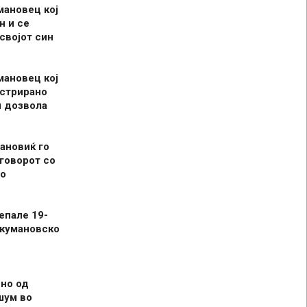
мановец кој
н и се
 својот син
мановец кој
истрирано
л дозвола
ановиќ го
говорот со
о
епале 19-
 кумановско
но од
шум во