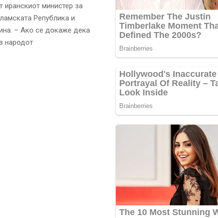
т иранскиот министер за
ламската Република и
ина. – Ако се докаже дека
в народот