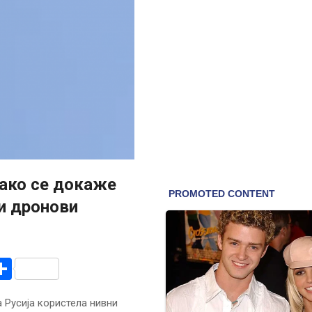
ако се докаже
ни дронови
r
am
r
mail
Share
 Русија користела нивни