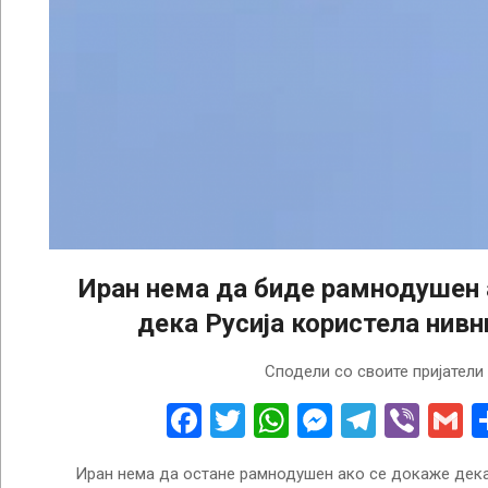
Иран нема да биде рамнодушен 
дека Русија користела нив
2022-
Сподели со своите пријатели
10-
25
Facebook
Twitter
WhatsApp
Messenge
Telegr
Vibe
G
Иран нема да остане рамнодушен ако се докаже дека