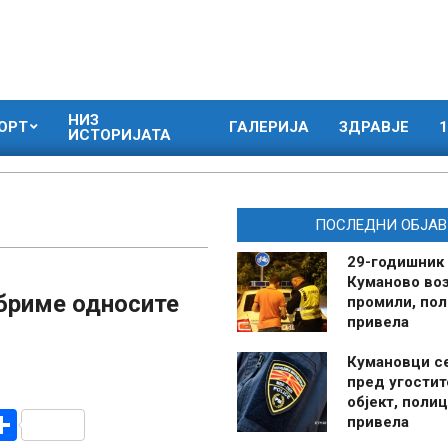
НИЗ
ОРТ
ГАЛЕРИЈА
ЗДРАВЈЕ
1
ИСТОРИЈАТА
ПОСЛЕДНИ ОБЈАВ
29-годишник
Куманово воз
обриме односите
промили, пол
привела
Кумановци с
пред угостит
објект, полиц
r
am
r
mail
Share
привела