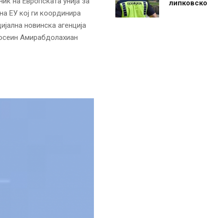
ик на Европската унија за
липковско
а ЕУ кој ги координира
ијална новинска агенција
Хосеин Амирабдолахиан