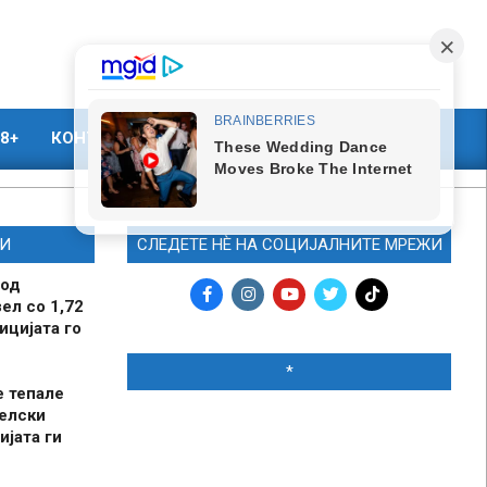
8+
КОНТАКТ
МАРКЕТИНГ
И
СЛЕДЕТЕ НЀ НА СОЦИЈАЛНИТЕ МРЕЖИ
 од
ел со 1,72
ицијата го
*
е тепале
елски
ијата ги