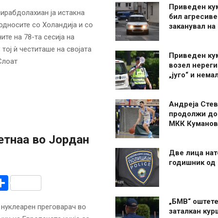
Приведен ку
ирабдолахиан ја истакна
бил агресиве
односите со Холандија и со
заканувал на
ите на 78-та сесија на
тој ѝ честиташе на својата
Приведен ку
Слоат
возел нерег
„југо“ и нема
Андреја Стев
продолжи до
МКК Куманов
етнаа во Јордан
Две лица нат
годишник од
r
am
r
mail
Share
„БМВ“ оштете
 нуклеарен преговарач во
заталкан кур