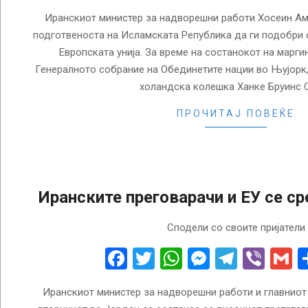
Иранскиот министер за надворешни работи Хосеин Ам
подготвеноста на Исламската Република да ги подобри 
Европската унија. За време на состанокот на маргин
Генералното собрание на Обединетите нации во Њујорк, 
холандска колешка Ханке Бруинс 
ПРОЧИТАЈ ПОВЕЌЕ
Иранските преговарачи и ЕУ се ср
2022-
Сподели со своите пријатели
12-
20
Facebook
Twitter
WhatsApp
Messenge
Telegr
Vibe
G
Иранскиот министер за надворешни работи и главниот