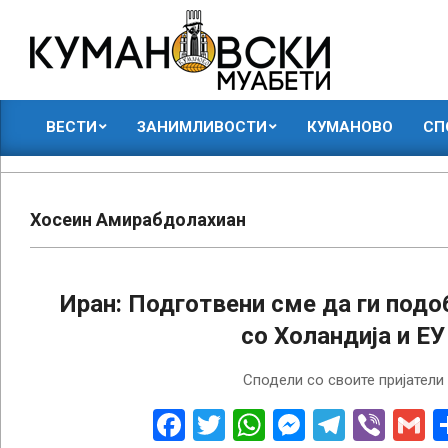
Skip
to
content
КУМАНОВСКИ
ВЕСТИ
ЗАНИМЛИВОСТИ
КУМАНОВО
СП
МУАБЕТИ
Primary
Navigation
Menu
Хосеин Амирабдолахиан
Иран: Подготвени сме да ги под
со Холандија и ЕУ
2023-
Сподели со своите пријатели
09-
22
Facebook
Twitter
WhatsApp
Messenge
Telegr
Vibe
G