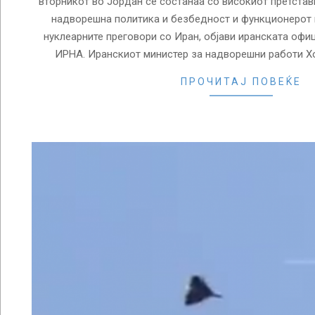
вторникот во Јордан се состанаа со високиот претставн
надворешна политика и безбедност и функционерот н
нуклеарните преговори со Иран, објави иранската офиц
ИРНА. Иранскиот министер за надворешни работи 
ПРОЧИТАЈ ПОВЕЌЕ