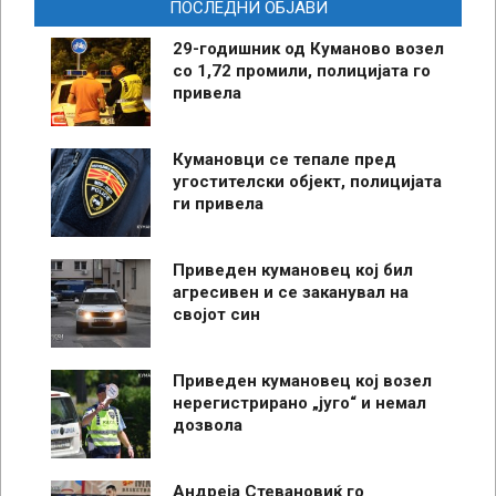
ПОСЛЕДНИ ОБЈАВИ
29-годишник од Куманово возел
со 1,72 промили, полицијата го
привела
Кумановци се тепале пред
угостителски објект, полицијата
ги привела
Приведен кумановец кој бил
агресивен и се заканувал на
својот син
Приведен кумановец кој возел
нерегистрирано „југо“ и немал
дозвола
Андреја Стевановиќ го