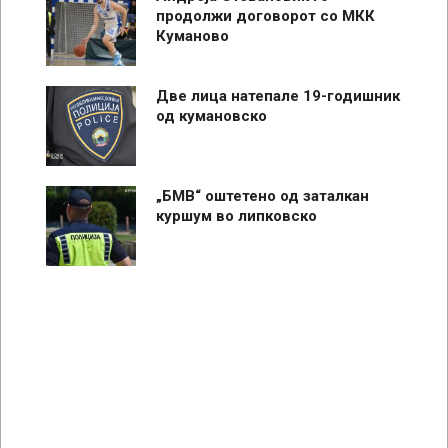
продолжи договорот со МКК
Куманово
Две лица натепале 19-годишник
од кумановско
„БМВ“ оштетено од заталкан
куршум во липковско