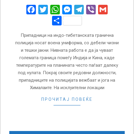
26
Facebook
Twitter
WhatsApp
Messenger
Telegram
Viber
Gmail
Share
Припадници на индо-тибетанската гранична
полиција носат воена униформа, со дебели чизни
и тешки јакни. Нивната работа е да ја чуваат
големата граница помеѓу Индија и Кина, каде
температурите на планината често паѓаат далеку
под нулата. Покрај своите редовни должности,
припадниците на полицијата вежбаат и јога на
Хималаите. На исклуителни локации
ПРОЧИТАЈ ПОВЕЌЕ