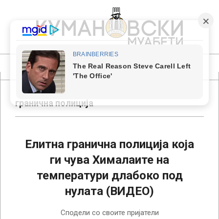
Skip
to
content
КУМАНОВСКИ
МУАБЕТИ
Primary
Navigation
Menu
гранична полиција
Елитна гранична полиција која
ги чува Хималаите на
температури длабоко под
нулата (ВИДЕО)
2018-
Сподели со своите пријатели
06-