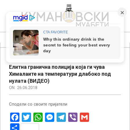
Skip
to
content
КУМАНОВСКИ
МУАБЕТИ
Primary
Navigation
Menu
Елитна гранична полиција која ги чува
Хималаите на температури длабоко под
нулата (ВИДЕО)
ON:
26.06.2018
Сподели со своите пријатели
Facebook
Twitter
WhatsApp
Messenger
Telegram
Viber
Gmail
Share