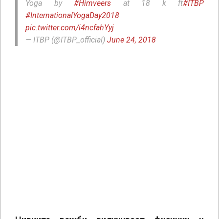
Yoga by
#Himveers
at 18 k ft
#ITBP
#InternationalYogaDay2018
pic.twitter.com/i4ncfahYyj
— ITBP (@ITBP_official)
June 24, 2018