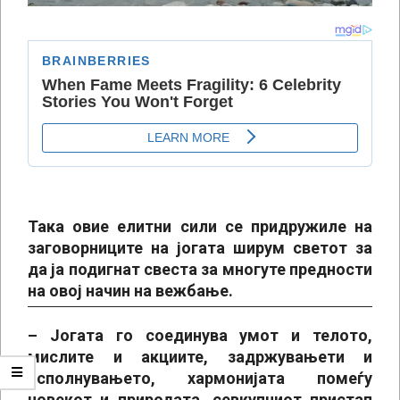
Така овие елитни сили се придружиле на
заговорниците на јогата ширум светот за
да ја подигнат свеста за многуте предности
на овој начин на вежбање.
– Јогата го соединува умот и телото,
мислите и акциите, задржувањети и
исполнувањето, хармонијата помеѓу
човекот и природата, севкупниот пристап