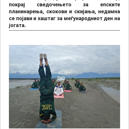
покрај сведочењето за епските
планинарења, скокови и скијања, недамна
се појави и хаштаг за меѓународниот ден на
јогата.