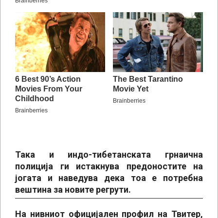
Така и индо-тибетанската грнаична
полиција ги истакнува предоностите на
јогата и наведува дека тоа е потребна
вештина за новите регрути.
На нивниот официјален профил на Твитер,