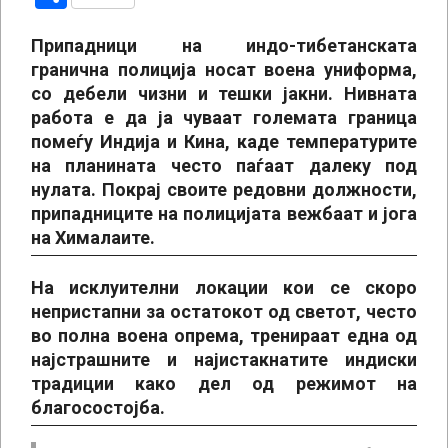
Припадници на индо-тибетанската
гранична полиција носат воена униформа,
со дебели чизни и тешки јакни. Нивната
работа е да ја чуваат големата граница
помеѓу Индија и Кина, каде температурите
на планината често паѓаат далеку под
нулата. Покрај своите редовни должности,
припадниците на полицијата вежбаат и јога
на Хималаите.
На исклуителни локации кои се скоро
непристапни за остатокот од светот, често
во полна воена опрема, тренираат една од
најстрашните и најистакнатите индиски
традиции како дел од режимот на
благосостојба.