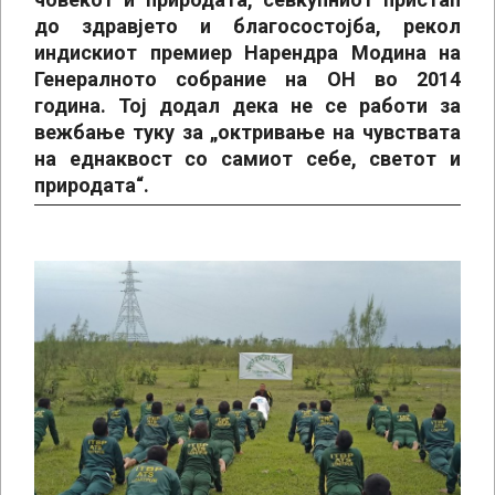
до здравјето и благосостојба, рекол
индискиот премиер Нарендра Модина на
Генералното собрание на ОН во 2014
година. Тој додал дека не се работи за
вежбање туку за „октривање на чувствата
на еднаквост со самиот себе, светот и
природата“.