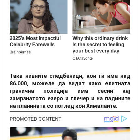
Така нивните следбеници, кои ги има над
86.000, можеле да видат како елитната
гранична полиција има сесии кај
замрзнатото езеро и глечер и на падините
на планината со поглед кон Хималаите.