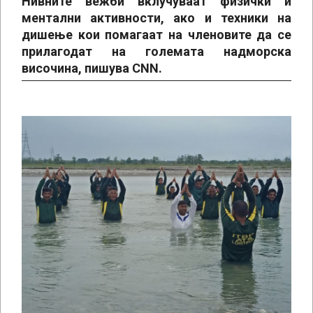
Нивните вежби вклучуваат физички и
ментални активности, ако и техники на
дишење кои помагаат на членовите да се
прилагодат на големата надморска
височина, пишува CNN.