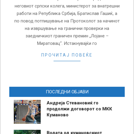
неговиот српски колега, министерот за внатрешни
работи на Република Србија, Братислав Гашиќ, а
по повод потпишување на Протоколот за начинот
на извршување на гранични проверки на
заедничкиот граничен премин „Лојане –
Миратовац“. Истакнувајќи го
ПРОЧИТАЈ ПОВЕЌЕ
ПОСЛЕДНИ ОБЈАВИ
Андреја Стевановиќ го
продолжи договорот со МКК
Куманово
Водата од кумановскиот