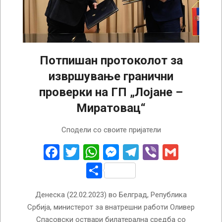
Потпишан протоколот за
извршување гранични
проверки на ГП „Лојане –
Миратовац“
2023-
Сподели со своите пријатели
02-
22
Facebook
Twitter
WhatsApp
Messenger
Telegram
Viber
Gmail
Share
Денеска (22.02.2023) во Белград, Република
Србија, министерот за внатрешни работи Оливер
Спасовски оствари билатерална средба со