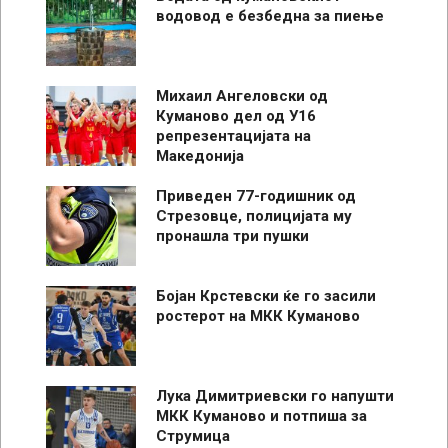
водовод е безбедна за пиење
Михаил Ангеловски од
Куманово дел од У16
репрезентацијата на
Македонија
Приведен 77-годишник од
Стрезовце, полицијата му
пронашла три пушки
Бојан Крстевски ќе го засили
ростерот на МКК Куманово
Лука Димитриевски го напушти
МКК Куманово и потпиша за
Струмица