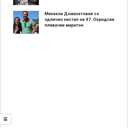
Михаела Домазетовиќ со
одличен настап на 47. Охридски
пливачки маратон