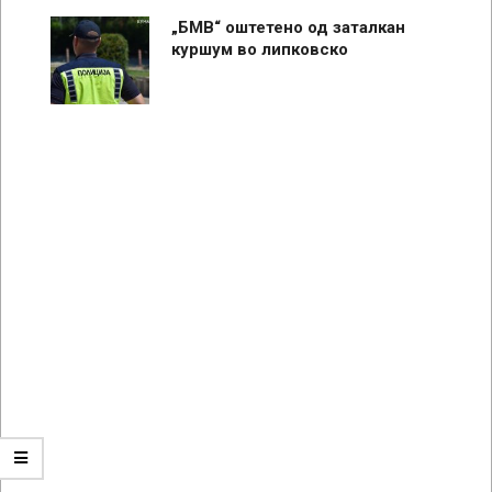
„БМВ“ оштетено од заталкан
куршум во липковско