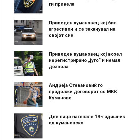
ги привела
Приведен кумановец кој бил
агресивен и се заканувал на
својот син
Приведен кумановец кој возел
нерегистрирано „југо“ и немал
дозвола
Андреја Стевановиќ го
продолжи договорот со МКК
Куманово
Две лица натепале 19-годишник
од кумановско