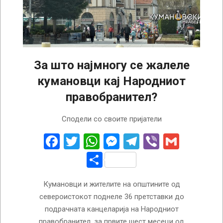
За што најмногу се жалеле
кумановци кај Народниот
правобранител?
2023-
Сподели со своите пријатели
07-
18
Facebook
Twitter
WhatsApp
Messenger
Telegram
Viber
Gmail
Share
Кумановци и жителите на општините од
североистокот поднеле 36 претставки до
подрачната канцеларија на Народниот
правобранител, за првите шест месеци од