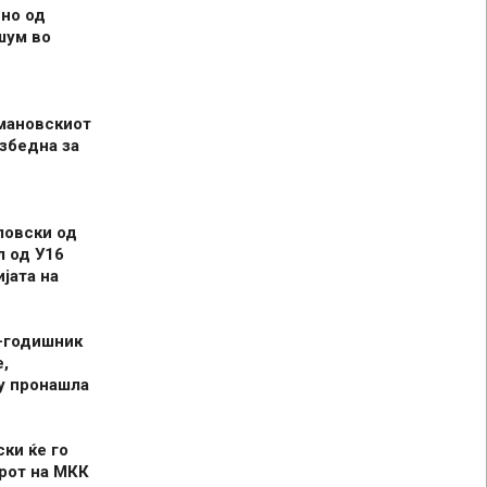
но од
шум во
мановскиот
збедна за
ловски од
л од У16
јата на
-годишник
,
у пронашла
ски ќе го
рот на МКК