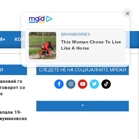
8+
КОНТАКТ
МАРКЕТИНГ
И
СЛЕДЕТЕ НЀ НА СОЦИЈАЛНИТЕ МРЕЖИ
ановиќ го
говорот со
о
*
епале 19-
 кумановско