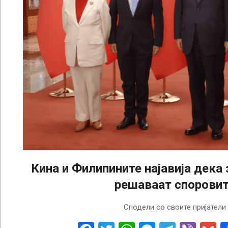
Кина и Филипините најавија дека 
решаваат спорови
2023-
Сподели со своите пријатели
01-
05