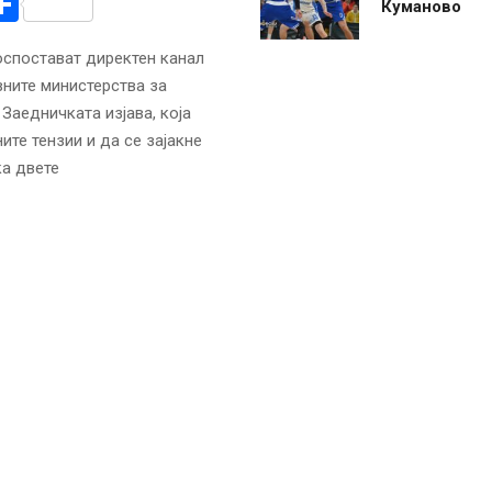
r
am
r
mail
Share
Куманово
оспостават директен канал
вните министерства за
Заедничката изјава, која
те тензии и да се зајакне
а двете