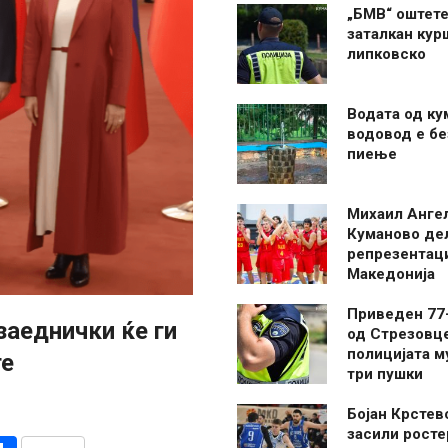
„БМВ“ оштете
заталкан кур
липковско
Водата од ку
водовод е бе
пиење
Михаил Анге
Куманово де
репрезентаци
Македонија
Приведен 77
заеднички ќе ги
од Стрезовце
полицијата м
те
три пушки
Бојан Крстев
засили росте