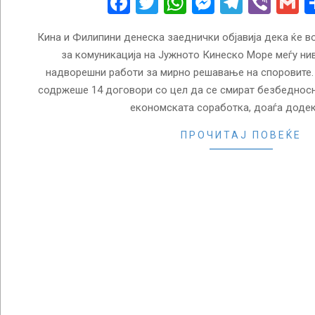
Facebook
Twitter
WhatsApp
Messenge
Telegr
Vibe
G
Кина и Филипини денеска заеднички објавија дека ќе в
за комуникација на Јужното Кинеско Море меѓу ни
надворешни работи за мирно решавање на споровите. 
содржеше 14 договори со цел да се смират безбедносни
економската соработка, доаѓа додек
ПРОЧИТАЈ ПОВЕЌЕ