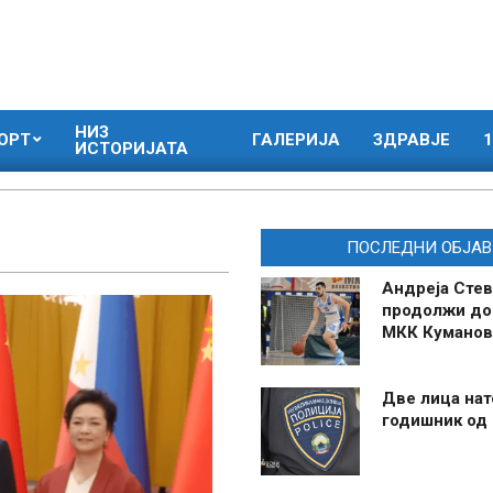
НИЗ
ОРТ
ГАЛЕРИЈА
ЗДРАВЈЕ
1
ИСТОРИЈАТА
ПОСЛЕДНИ ОБЈАВ
Андреја Стев
продолжи до
МКК Куманов
Две лица нат
годишник од