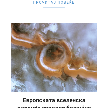
ПРОЧИТАЈ ПОВЕЌЕ
Европската вселенска
агенција сподели божиќна