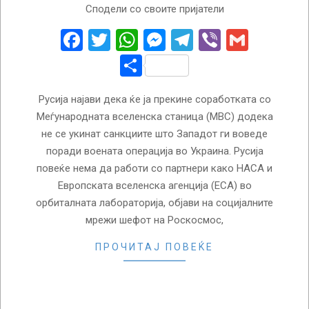
Сподели со своите пријатели
04-
02
Facebook
Twitter
WhatsApp
Messenger
Telegram
Viber
Gmail
Share
Русија најави дека ќе ја прекине соработката со
Меѓународната вселенска станица (МВС) додека
не се укинат санкциите што Западот ги воведе
поради воената операција во Украина. Русија
повеќе нема да работи со партнери како НАСА и
Европската вселенска агенција (ЕСА) во
орбиталната лабораторија, објави на социјалните
мрежи шефот на Роскосмос,
ПРОЧИТАЈ ПОВЕЌЕ