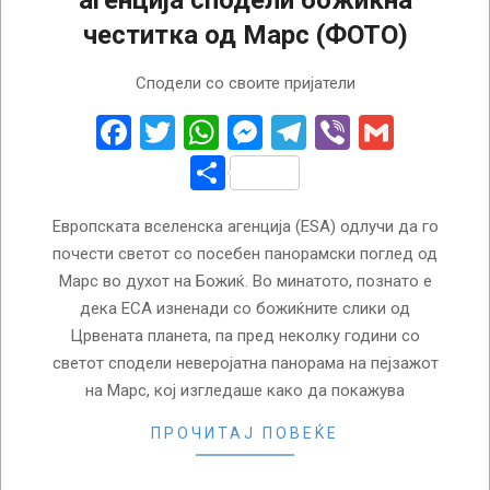
честитка од Марс (ФОТО)
2022-
Сподели со своите пријатели
12-
24
Facebook
Twitter
WhatsApp
Messenger
Telegram
Viber
Gmail
Share
Европската вселенска агенција (ESA) одлучи да го
почести светот со посебен панорамски поглед од
Марс во духот на Божиќ. Во минатото, познато е
дека ЕСА изненади со божиќните слики од
Црвената планета, па пред неколку години со
светот сподели неверојатна панорама на пејзажот
на Марс, кој изгледаше како да покажува
ПРОЧИТАЈ ПОВЕЌЕ