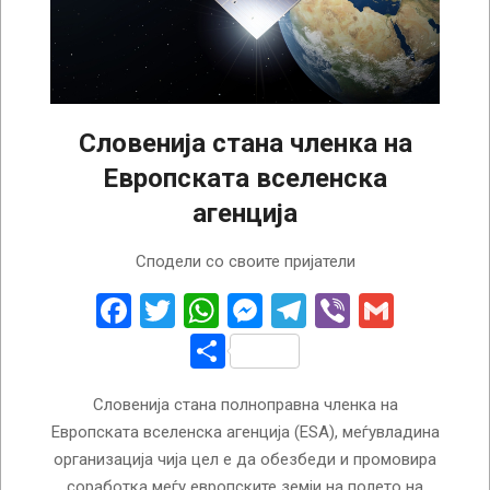
Словенија стана членка на
Европската вселенска
агенција
2025-
Сподели со своите пријатели
01-
03
Facebook
Twitter
WhatsApp
Messenger
Telegram
Viber
Gmail
Share
Словенија стана полноправна членка на
Европската вселенска агенција (ESA), меѓувладина
организација чија цел е да обезбеди и промовира
соработка меѓу европските земји на полето на