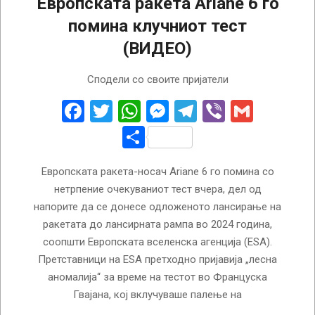
Европската ракета Ariane 6 го
помина клучниот тест
(ВИДЕО)
2023-
Сподели со своите пријатели
11-
24
Facebook
Twitter
WhatsApp
Messenger
Telegram
Viber
Gmail
Share
Европската ракета-носач Ariane 6 го помина со
нетрпение очекуваниот тест вчера, дел од
напорите да се донесе одложеното лансирање на
ракетата до лансирната рампа во 2024 година,
соопшти Европската вселенска агенција (ESA).
Претставници на ESA претходно пријавија „лесна
аномалија“ за време на тестот во Француска
Гвајана, кој вклучуваше палење на