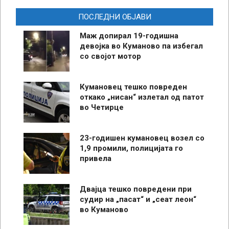
ПОСЛЕДНИ ОБЈАВИ
Маж допирал 19-годишна
девојка во Куманово па избегал
со својот мотор
Кумановец тешко повреден
откако „нисан“ излетал од патот
во Четирце
23-годишен кумановец возел со
1,9 промили, полицијата го
привела
Двајца тешко повредени при
судир на „пасат“ и „сеат леон“
во Куманово