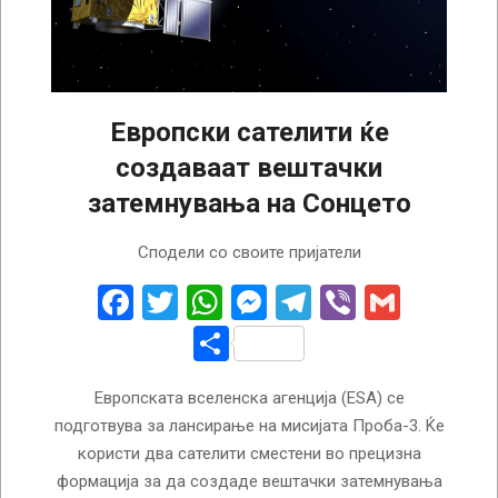
Европски сателити ќе
создаваат вештачки
затемнувања на Сонцето
2024-
Сподели со своите пријатели
11-
30
Facebook
Twitter
WhatsApp
Messenger
Telegram
Viber
Gmail
Share
Европската вселенска агенција (ESA) се
подготвува за лансирање на мисијата Проба-3. Ќе
користи два сателити сместени во прецизна
формација за да создаде вештачки затемнувања