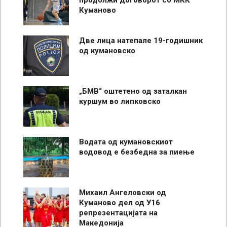
продолжи договорот со МКК
Куманово
Две лица натепале 19-годишник
од кумановско
„БМВ“ оштетено од заталкан
куршум во липковско
Водата од кумановскиот
водовод е безбедна за пиење
Михаил Ангеловски од
Куманово дел од У16
репрезентацијата на
Македонија