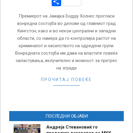
Share
Премиерот на Јамајка Ендрју Холнес прогласи
вонредна состојба во делови од главниот град
Кингстон, како и во некои централни и западни
области, со намера да го контролира растот на
криминалот и насилството на одредени групи.
Вонредната состојба им дава на властите повеќе
овластувања, вклучително и можност за претрес
на згради
ПРОЧИТАЈ ПОВЕЌЕ
ПОСЛЕДНИ ОБЈАВИ
Андреја Стевановиќ го