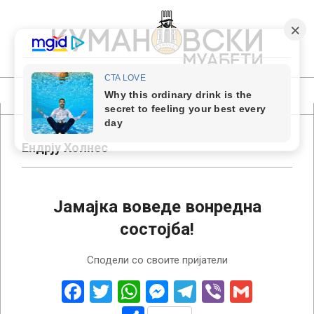
Skip
to
content
КУМАНОВСКИ
МУАБЕТИ
Primary
Navigation
Menu
Ендрју Холнес
Јамајка воведе вонредна
состојба!
2022-
Сподели со своите пријатели
11-
16
Facebook
Twitter
WhatsApp
Messenger
Telegram
Viber
Gmail