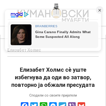
Skip
to
content
КУМАНОВСКИ
МУАБЕТИ
Primary
Navigation
Menu
Елизабет Холмс
Елизабет Холмс сѐ уште
избегнува да оди во затвор,
повторно ја обжали пресудата
2023-
Сподели со своите пријатели
04-
27