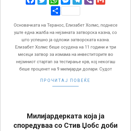
Facebook
Twitter
WhatsApp
Messenger
Telegram
Viber
Gmail
Share
Основачката на Теранос, Елизабет Холмс, поднесе
уште една жалба на нејзината затворска казна, со
што успешно ја одложи затворската казна.
Елизабет Холмс беше осудена на 11 години и три
месеци затвор за измама на инвеститорите во
нејзиниот стартап за тестирање крв, кој некогаш
беше проценет на 9 милијарди долари. Судот
ПРОЧИТАЈ ПОВЕЌЕ
Милијардерката која ја
споредуваа со Стив Џобс доби