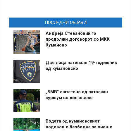
ПОСЛЕДНИ ОБЈАВИ
Андреја Стевановиќ го
продолжи договорот со МКК
Куманово
Две лица натепале 19-годишник
од кумановско
„БМВ“ оштетено од заталкан
куршум во липковско
Водата од кумановскиот
водовод е безбедна за пиење