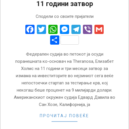
11 години затвор
2022-
Сподели со своите пријатели
11-
19
Facebook
Twitter
WhatsApp
Messenger
Telegram
Viber
Gmail
Share
Федерален судија во петокот ја осуди
поранешната ко-основач на Theranosa, Елизабет
Холмс на 11 години и три месеци затвор за
измама на инвеститорите во нејзиниот сега веќе
непостоечки стартап за тестирање крв, кој
некогаш беше проценет на 9 милијарди долари.
Американскиот окружен судија Едвард Давила во
Сан Хозе, Калифорнија, ја
ПРОЧИТАЈ ПОВЕЌЕ